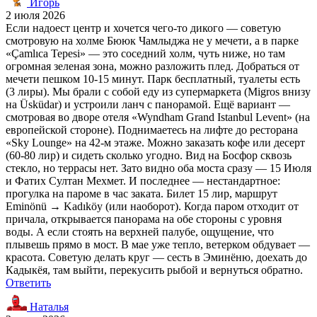
Игорь
2 июля 2026
Если надоест центр и хочется чего-то дикого — советую
смотровую на холме Бююк Чамлыджа не у мечети, а в парке
«Çamlıca Tepesi» — это соседний холм, чуть ниже, но там
огромная зеленая зона, можно разложить плед. Добраться от
мечети пешком 10-15 минут. Парк бесплатный, туалеты есть
(3 лиры). Мы брали с собой еду из супермаркета (Migros внизу
на Üsküdar) и устроили ланч с панорамой. Ещё вариант —
смотровая во дворе отеля «Wyndham Grand Istanbul Levent» (на
европейской стороне). Поднимаетесь на лифте до ресторана
«Sky Lounge» на 42-м этаже. Можно заказать кофе или десерт
(60-80 лир) и сидеть сколько угодно. Вид на Босфор сквозь
стекло, но террасы нет. Зато видно оба моста сразу — 15 Июля
и Фатих Султан Мехмет. И последнее — нестандартное:
прогулка на пароме в час заката. Билет 15 лир, маршрут
Eminönü → Kadıköy (или наоборот). Когда паром отходит от
причала, открывается панорама на обе стороны с уровня
воды. А если стоять на верхней палубе, ощущение, что
плывешь прямо в мост. В мае уже тепло, ветерком обдувает —
красота. Советую делать круг — сесть в Эминёню, доехать до
Кадыкёя, там выйти, перекусить рыбой и вернуться обратно.
Ответить
Наталья