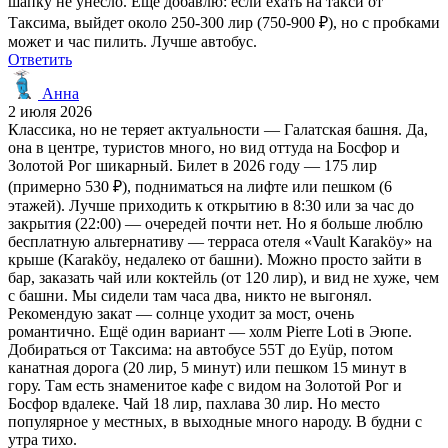
шапку не унесло. Ещё добавлю: если ехать на такси от
Таксима, выйдет около 250-300 лир (750-900 ₽), но с пробками
может и час пилить. Лучше автобус.
Ответить
Анна
2 июля 2026
Классика, но не теряет актуальности — Галатская башня. Да,
она в центре, туристов много, но вид оттуда на Босфор и
Золотой Рог шикарный. Билет в 2026 году — 175 лир
(примерно 530 ₽), подниматься на лифте или пешком (6
этажей). Лучше приходить к открытию в 8:30 или за час до
закрытия (22:00) — очередей почти нет. Но я больше люблю
бесплатную альтернативу — терраса отеля «Vault Karaköy» на
крыше (Karaköy, недалеко от башни). Можно просто зайти в
бар, заказать чай или коктейль (от 120 лир), и вид не хуже, чем
с башни. Мы сидели там часа два, никто не выгонял.
Рекомендую закат — солнце уходит за мост, очень
романтично. Ещё один вариант — холм Pierre Loti в Эюпе.
Добираться от Таксима: на автобусе 55T до Eyüp, потом
канатная дорога (20 лир, 5 минут) или пешком 15 минут в
гору. Там есть знаменитое кафе с видом на Золотой Рог и
Босфор вдалеке. Чай 18 лир, пахлава 30 лир. Но место
популярное у местных, в выходные много народу. В будни с
утра тихо.