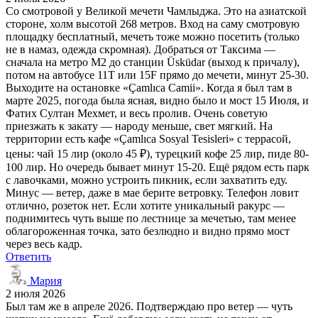
Со смотровой у Великой мечети Чамлыджа. Это на азиатской
стороне, холм высотой 268 метров. Вход на саму смотровую
площадку бесплатный, мечеть тоже можно посетить (только
не в намаз, одежда скромная). Добраться от Таксима —
сначала на метро M2 до станции Üsküdar (выход к причалу),
потом на автобусе 11T или 15F прямо до мечети, минут 25-30.
Выходите на остановке «Çamlıca Camii». Когда я был там в
марте 2025, погода была ясная, видно было и мост 15 Июля, и
Фатих Султан Мехмет, и весь пролив. Очень советую
приезжать к закату — народу меньше, свет мягкий. На
территории есть кафе «Çamlıca Sosyal Tesisleri» с террасой,
цены: чай 15 лир (около 45 ₽), турецкий кофе 25 лир, пиде 80-
100 лир. Но очередь бывает минут 15-20. Ещё рядом есть парк
с лавочками, можно устроить пикник, если захватить еду.
Минус — ветер, даже в мае берите ветровку. Телефон ловит
отлично, розеток нет. Если хотите уникальный ракурс —
поднимитесь чуть выше по лестнице за мечетью, там менее
облагороженная точка, зато безлюдно и видно прямо мост
через весь кадр.
Ответить
Мария
2 июля 2026
Был там же в апреле 2026. Подтверждаю про ветер — чуть