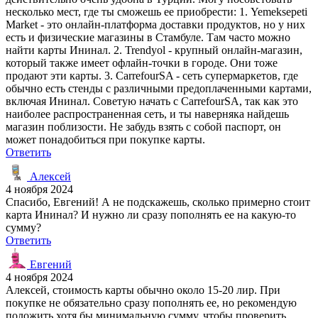
несколько мест, где ты сможешь ее приобрести: 1. Yemeksepeti
Market - это онлайн-платформа доставки продуктов, но у них
есть и физические магазины в Стамбуле. Там часто можно
найти карты Ининал. 2. Trendyol - крупный онлайн-магазин,
который также имеет офлайн-точки в городе. Они тоже
продают эти карты. 3. CarrefourSA - сеть супермаркетов, где
обычно есть стенды с различными предоплаченными картами,
включая Ининал. Советую начать с CarrefourSA, так как это
наиболее распространенная сеть, и ты наверняка найдешь
магазин поблизости. Не забудь взять с собой паспорт, он
может понадобиться при покупке карты.
Ответить
Алексей
4 ноября 2024
Спасибо, Евгений! А не подскажешь, сколько примерно стоит
карта Ининал? И нужно ли сразу пополнять ее на какую-то
сумму?
Ответить
Евгений
4 ноября 2024
Алексей, стоимость карты обычно около 15-20 лир. При
покупке не обязательно сразу пополнять ее, но рекомендую
положить хотя бы минимальную сумму, чтобы проверить