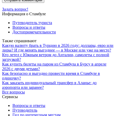
Задать вопрос!
Информация о Стамбуле
Путеводитель туриста
Вопросы и ответы
Достопримечательности
Также спрашивают
Какую валюту брать в Турцию в 2026 году: доллары, евро или
лиры? И где менять выгоднее — в Москве или уже на месте?
Кто летел с Южным ветром до Анталии, самолеты с полной
загрузкой?
Как купить билеты на паром из Стамбула в Бурсу в апреле
2026 с двумя детьми?
Как безопасно и выгодно провести время в Стамбуле в
одиночку?
Как заказать индивидуальный трансфер в Аланье: до
аэропорта или заранее?
Все вопросы
Сервисы
Вопросы и ответы
Путеводитель
Гид по интересным местам