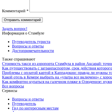
Комментарий
*
Задать вопрос!
Информация о Стамбуле
Путеводитель туриста
Вопросы и ответы
Достопримечательности
Также спрашивают
Стоимость такси из аэропорта Стамбула в район Аксарай: точ
Как путешествовать с загранпаспортом, срок действия которого
Проблемы с оплатой картой в Каппадокии: правда ли нужны т
Какой отель в Кемере выбрать на «ультра все включено» с хоро
Как комфортно купаться на галечном пляже в Олюденизе: нужн
Все вопросы
Сервисы
Вопросы и ответы
Путеводитель
Гид по интересным местам