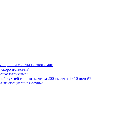
ные цены и советы по экономии
 скоро истекает?
олько наличные?
шей кухней и напитками за 200 тысяч за 9-10 ночей?
а ли специальная обувь?