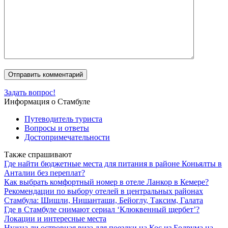
Задать вопрос!
Информация о Стамбуле
Путеводитель туриста
Вопросы и ответы
Достопримечательности
Также спрашивают
Где найти бюджетные места для питания в районе Коньялты в
Анталии без переплат?
Как выбрать комфортный номер в отеле Ланкор в Кемере?
Рекомендации по выбору отелей в центральных районах
Стамбула: Шишли, Нишанташи, Бейоглу, Таксим, Галата
Где в Стамбуле снимают сериал ‘Клюквенный щербет’?
Локации и интересные места
Нужна ли островная виза для поездки на Кос из Бодрума на