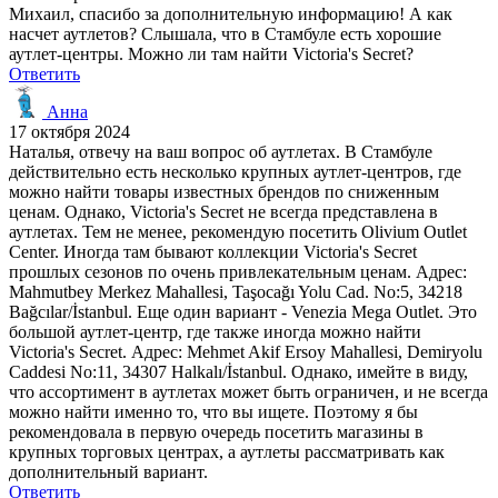
Михаил, спасибо за дополнительную информацию! А как
насчет аутлетов? Слышала, что в Стамбуле есть хорошие
аутлет-центры. Можно ли там найти Victoria's Secret?
Ответить
Анна
17 октября 2024
Наталья, отвечу на ваш вопрос об аутлетах. В Стамбуле
действительно есть несколько крупных аутлет-центров, где
можно найти товары известных брендов по сниженным
ценам. Однако, Victoria's Secret не всегда представлена в
аутлетах. Тем не менее, рекомендую посетить Olivium Outlet
Center. Иногда там бывают коллекции Victoria's Secret
прошлых сезонов по очень привлекательным ценам. Адрес:
Mahmutbey Merkez Mahallesi, Taşocağı Yolu Cad. No:5, 34218
Bağcılar/İstanbul. Еще один вариант - Venezia Mega Outlet. Это
большой аутлет-центр, где также иногда можно найти
Victoria's Secret. Адрес: Mehmet Akif Ersoy Mahallesi, Demiryolu
Caddesi No:11, 34307 Halkalı/İstanbul. Однако, имейте в виду,
что ассортимент в аутлетах может быть ограничен, и не всегда
можно найти именно то, что вы ищете. Поэтому я бы
рекомендовала в первую очередь посетить магазины в
крупных торговых центрах, а аутлеты рассматривать как
дополнительный вариант.
Ответить