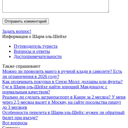
Задать вопрос!
Информация о Шарм-эль-Шейхе
Путеводитель туриста
Вопросы и ответы
Достопримечательности
Также спрашивают
Можно ли провозить манго в ручной клади в самолете? Есть
ли ограничения в 2026 году?
Как оплачивать покупки в Сензо Молл: доллары или фунты?
Где в Шарм-эль-Шейхе найти хороший Макдоналдс с
нормальным качеством?
Реально ли сделать загранпаспорт в Каире за 2 месяца? У меня
через 2,5 месяца вылет в Москву, на сайте посольства пишут
до 3 месяцев
Особенности перелета в Шарм-эль-Шейх: нужен ли обратный
билет при въезде?
Все вопросы
Сервисы