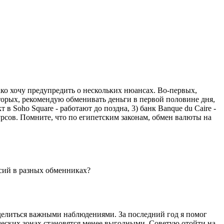
ако хочу предупредить о нескольких нюансах. Во-первых,
торых, рекомендую обменивать деньги в первой половине дня,
в Soho Square - работают до поздна, 3) банк Banque du Caire -
рсов. Помните, что по египетским законам, обмен валюты на
ссий в разных обменниках?
делиться важными наблюдениями. За последний год я помог
ических зонах становятся менее выгодными. Советую отойти на