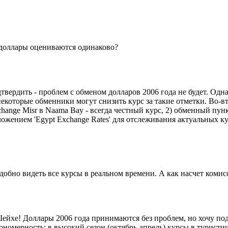
е доллары оцениваются одинаково?
твердить - проблем с обменом долларов 2006 года не будет. Одн
екоторые обменники могут снизить курс за такие отметки. Во-в
ange Misr в Naama Bay - всегда честный курс, 2) обменный пункт 
жением 'Egypt Exchange Rates' для отслеживания актуальных ку
удобно видеть все курсы в реальном времени. А как насчет коми
ейхе! Доллары 2006 года принимаются без проблем, но хочу по
ономерность: в высокий сезон (октябрь-апрель) курсы в турист