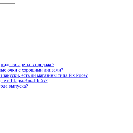
аде сигареты в продаже?
ные очки с хорошими линзами?
закуски, есть ли магазины типа Fix Price?
ездке в Шарм-Эль-Шейх?
года выпуска?