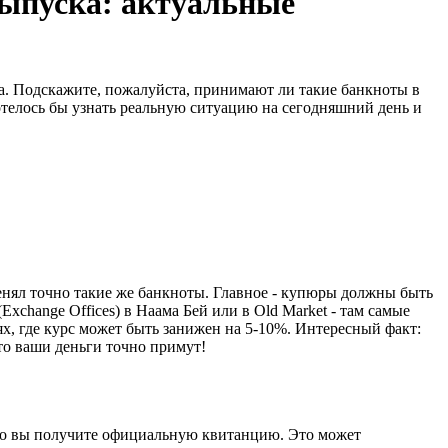
выпуска: актуальные
а. Подскажите, пожалуйста, принимают ли такие банкноты в
Хотелось бы узнать реальную ситуацию на сегодняшний день и
енял точно такие же банкноты. Главное - купюры должны быть
change Offices) в Наама Бей или в Old Market - там самые
х, где курс может быть занижен на 5-10%. Интересный факт:
то ваши деньги точно примут!
ато вы получите официальную квитанцию. Это может