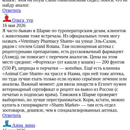
найду аналог.
Ответить
Ольга_тур
16 мая 2026
Я часто бываю в Шарме по туроператорским делам, клиентов
с животными тоже встречала. Из официальных точек могу
назвать «Veterinary Pharmacy Sharm» на улице Эль-Салам,
рядом с отелем Grand Rotana. Там полноценная аптека с
рецептурными препаратами, есть русскоязычный фармацевт
(Ахмед), он помогает с перечнем аналогов. Цены на этом
месте средние: «Фортекса» (от кашля у кошек) — 200 фунтов
(550 ₽), шприцы и перчатки — копейки. Ещё есть клиника
«Animal Care Sharm» на трассе в Наама, при ней тоже аптека,
но туда лучше ехать только если нужно серьёзное лечение или
анализы. Важный момент: для ввоза лекарств в Египет нужен
ветеринарный сертификат и рецепт на вывоз из России (с
печатью и подписью врача). Таможня в Шарме проверяет
выборочно, но лучше перестраховаться. Корм, кстати, можно
купить в гипермаркете «Sharm Market» — там есть отдел
зоотоваров, дешевле, чем в специализированных аптеках.
Ответить
Анна_вино