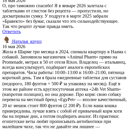
16 мая 2026
О, про таможню спасибо! Я в январе 2026 залетала с
таблетками от глистов без рецепта — пропустили, но
досматривали сумку. У подруги в марте 2025 забрали
«Бравекто» без бумаг, сказали что это сильнодействующее.
Так что рецепт лучше правда иметь.
Ответить
Наталья_круиз
16 мая 2026
Жила в Шарме три месяца в 2024, снимала квартиру в Наама с
собакой. Запомнила магазинчик «Animal Pharm» прямо на
Promenade, метрах в 50 от отеля Rixos. Владелец — итальянец,
всегда консультирует, подбирает аналоги европейских
препаратов. Часы работы: 10:00–13:00 и 16:00–21:00, пятница
короткий день. Там я брала ежедневные таблетки для суставов
(недорого, 180 фунтов = 500 ₽ за упаковку на месяц). Ещё в
этом же районе есть круглосуточная аптека «24h Vet Sharm»
(напротив полиции), но она дороже. Про корм: свою собаку
перевела на местный бренд «EgyPet» — вполне качественный,
20 кг мешок стоит 800 фунтов (2 200 ₽). Если ваша кошка
привередлива, лучше взять с собой её привычный корм хотя
бы на первые дни, а потом подбирать аналог. Из практики:
египетские веты любят прописывать антибиотики при
малейшем чихе, так что не давайте им лишнее —