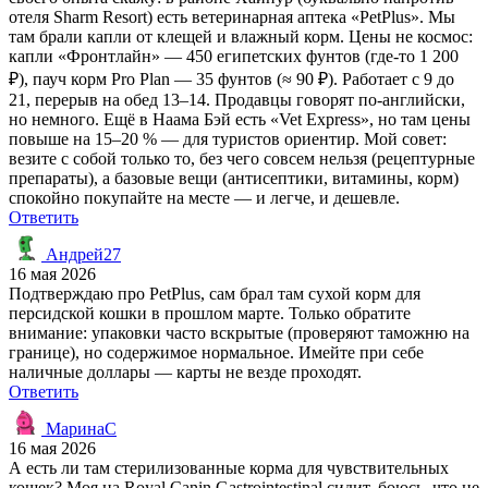
отеля Sharm Resort) есть ветеринарная аптека «PetPlus». Мы
там брали капли от клещей и влажный корм. Цены не космос:
капли «Фронтлайн» — 450 египетских фунтов (где-то 1 200
₽), пауч корм Pro Plan — 35 фунтов (≈ 90 ₽). Работает с 9 до
21, перерыв на обед 13–14. Продавцы говорят по-английски,
но немного. Ещё в Наама Бэй есть «Vet Express», но там цены
повыше на 15–20 % — для туристов ориентир. Мой совет:
везите с собой только то, без чего совсем нельзя (рецептурные
препараты), а базовые вещи (антисептики, витамины, корм)
спокойно покупайте на месте — и легче, и дешевле.
Ответить
Андрей27
16 мая 2026
Подтверждаю про PetPlus, сам брал там сухой корм для
персидской кошки в прошлом марте. Только обратите
внимание: упаковки часто вскрытые (проверяют таможню на
границе), но содержимое нормальное. Имейте при себе
наличные доллары — карты не везде проходят.
Ответить
МаринаС
16 мая 2026
А есть ли там стерилизованные корма для чувствительных
кошек? Моя на Royal Canin Gastrointestinal сидит, боюсь, что не