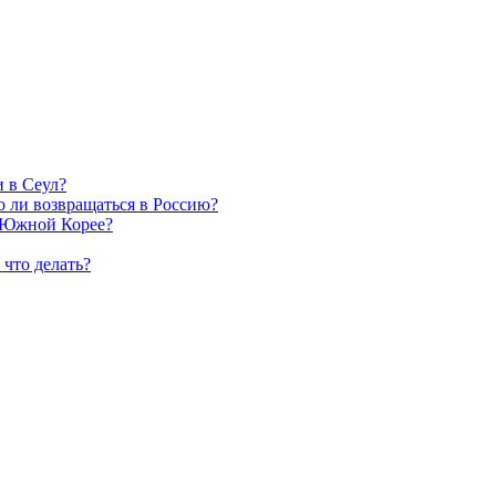
 в Сеул?
но ли возвращаться в Россию?
в Южной Корее?
 что делать?