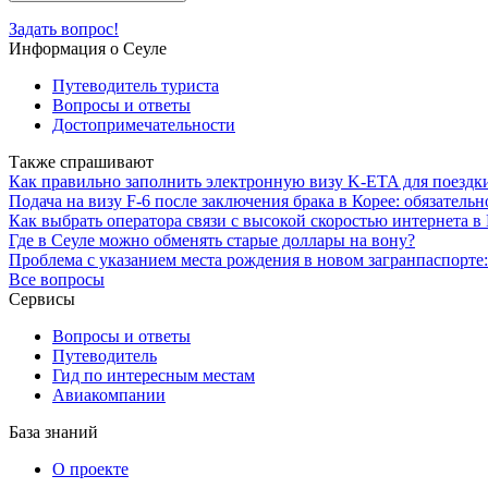
Задать вопрос!
Информация о Сеуле
Путеводитель туриста
Вопросы и ответы
Достопримечательности
Также спрашивают
Как правильно заполнить электронную визу K-ETA для поездки
Подача на визу F-6 после заключения брака в Корее: обязатель
Как выбрать оператора связи с высокой скоростью интернета 
Где в Сеуле можно обменять старые доллары на вону?
Проблема с указанием места рождения в новом загранпаспорте:
Все вопросы
Сервисы
Вопросы и ответы
Путеводитель
Гид по интересным местам
Авиакомпании
База знаний
О проекте