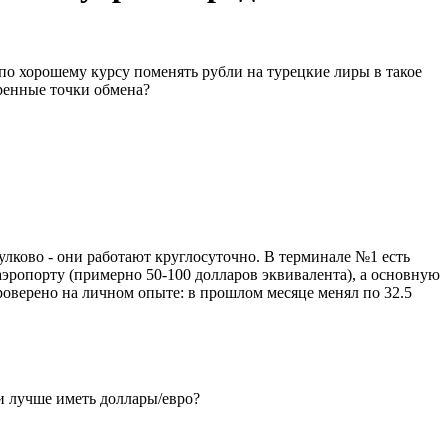
 по хорошему курсу поменять рубли на турецкие лиры в такое
еренные точки обмена?
ково - они работают круглосуточно. В терминале №1 есть
эропорту (примерно 50-100 долларов эквивалента), а основную
роверено на личном опыте: в прошлом месяце менял по 32.5
и лучше иметь доллары/евро?