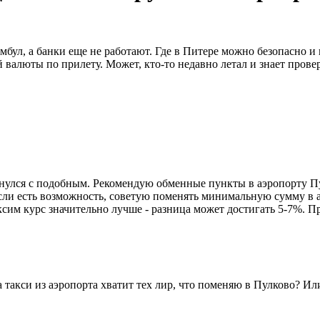
амбул, а банки еще не работают. Где в Питере можно безопасно и
й валюты по прилету. Может, кто-то недавно летал и знает пров
улся с подобным. Рекомендую обменные пункты в аэропорту Пул
Если есть возможность, советую поменять минимальную сумму в а
сим курс значительно лучше - разница может достигать 5-7%. П
акси из аэропорта хватит тех лир, что поменяю в Пулково? Ил