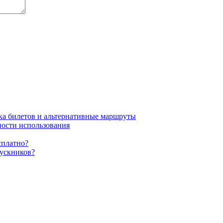
пка билетов и альтернативные маршруты
ности использования
сплатно?
пускников?