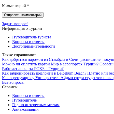
Комментарий
*
Задать вопрос!
Информация о Турции
Путеводитель туриста
Вопросы и ответы
Достопримечательности
Также спрашивают
Как добраться паромом из Стамбула в Сочи: расписание, поку
Можно ли оплатить картой Мир в аэропортах Турции? Особен
Работает ли карта РСХБ в Турции?
Как забронировать шезлонги в Belcekum Beach? Платно или бе
Какая репутация у Университета Айдын среди студентов и вы
Все вопросы
Сервисы
Вопросы и ответы
Путеводитель
Гид по интересным местам
Авиакомпании