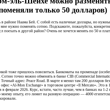
рм-эль-Шейхе можно разменять
оменяли только 50 долларов)
ь в районе Наама Бей. С собой есть наличные доллары, но нужн
 мне нужно поменять сотню. Подскажите, пожалуйста, конкретн
сл поехать в другой район? Очень не хочется менять по 50 и пл
ичкой тоже пришлось повозиться. Банкоматы на променаде (особе
Сотню точно можно обменять в банке CIB (Commercial Internatio
. Точный адрес: Peace Road. В марте я менял там 200 долларов б
фис «Al-Mon Exchange» в торговом центре «Il Mercato». Это в 1
 феврале 2026. Курс, кстати, часто лучше, чем в банках на 1-2
о моему опыту, его лимит на разовую операцию — 4000 египетск
окировали.