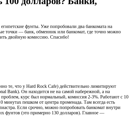
 100 долларов? Банки,
ы египетские фунты. Уже попробовали два банкомата на
ые точки — банк, обменник или банкомат, где точно можно
атить двойную комиссию. Спасибо!
нно те, что у Hard Rock Cafe) действительно лимитируют
nal Bank). Он находится не на самой набережной, а на
ез проблем, курс был нормальный, комиссия 2-3%. Работают с 10
0 минутах пешком от центра променада. Там всегда есть
 пиастра. Если срочно, можно попробовать банкомат внутри
их фунтов (это примерно 130 долларов). Главное —