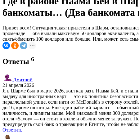
Где в районе Наама Бей в Ша
банкоматы… (Два банкомата п
Привет всем! Ситуация такая: прилетели в Шарм, остановилис
променаде — оба выдали максимум 50 долларов эквивалента, а
снять/обменять 100 долларов или больше. Или, может, есть смы
6
Ответы
Дмитрий
21 апреля 2026
Я в Шарме был в марте 2026, жил как раз в Наама Бей, и с нал
выдачу для иностранных карт — это их политика безопасности. 
параллельной улице, если идти от McDonald's в сторону отелей
до 16, кроме пятницы. Ещё один рабочий вариант — обменный о
наличность, и лимиты выше. Мой знакомый менял 300 долларов в
отеля «Savoy» — он стоит в холле и обычно менее загружен. П
предупредить свой банк о транзакции в Египте, чтобы не забл
Ответить