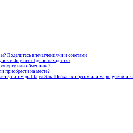
ны? Поделитесь впечатлениями и советами
ок в duty free? Где он находится?
эропорту или обменнике?
или приобрести на месте?
олёте, потом до Шарм-Эль-Шейха автобусом или маршруткой и ка