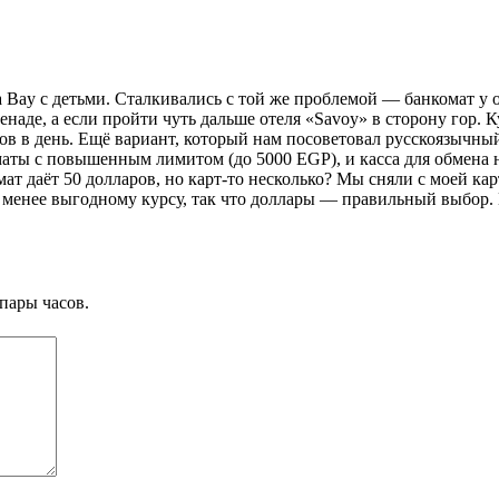
Bay с детьми. Сталкивались с той же проблемой — банкомат у о
наде, а если пройти чуть дальше отеля «Savoy» в сторону гор. К
ов в день. Ещё вариант, который нам посоветовал русскоязычный
маты с повышенным лимитом (до 5000 EGP), и касса для обмена на
мат даёт 50 долларов, но карт-то несколько? Мы сняли с моей ка
ё менее выгодному курсу, так что доллары — правильный выбор. 
пары часов.