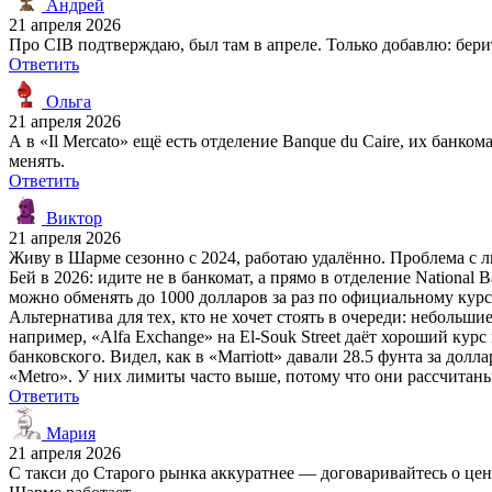
Андрей
21 апреля 2026
Про CIB подтверждаю, был там в апреле. Только добавлю: бери
Ответить
Ольга
21 апреля 2026
А в «Il Mercato» ещё есть отделение Banque du Caire, их банк
менять.
Ответить
Виктор
21 апреля 2026
Живу в Шарме сезонно с 2024, работаю удалённо. Проблема с 
Бей в 2026: идите не в банкомат, а прямо в отделение National
можно обменять до 1000 долларов за раз по официальному курс
Альтернатива для тех, кто не хочет стоять в очереди: небольш
например, «Alfa Exchange» на El-Souk Street даёт хороший кур
банковского. Видел, как в «Marriott» давали 28.5 фунта за до
«Metro». У них лимиты часто выше, потому что они рассчитаны
Ответить
Мария
21 апреля 2026
С такси до Старого рынка аккуратнее — договаривайтесь о цен