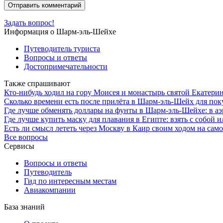
Задать вопрос!
Информация о Шарм-эль-Шейхе
Путеводитель туриста
Вопросы и ответы
Достопримечательности
Также спрашивают
Кто-нибудь ходил на гору Моисея и монастырь святой Екатери
Сколько времени есть после прилёта в Шарм-эль-Шейх для покуп
Где лучше обменять доллары на фунты в Шарм-эль-Шейхе: в а
Где лучше купить маску для плавания в Египте: взять с собой 
Есть ли смысл лететь через Москву в Каир своим ходом на сам
Все вопросы
Сервисы
Вопросы и ответы
Путеводитель
Гид по интересным местам
Авиакомпании
База знаний