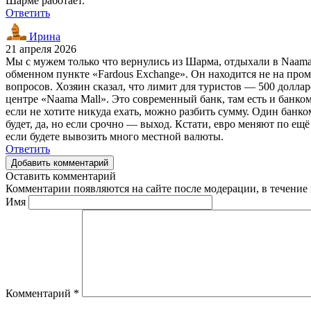
Шарме работает.
Ответить
Ирина
21 апреля 2026
Мы с мужем только что вернулись из Шарма, отдыхали в Naama 
обменном пункте «Fardous Exchange». Он находится не на проме
вопросов. Хозяин сказал, что лимит для туристов — 500 доллар
центре «Naama Mall». Это современный банк, там есть и банко
если не хотите никуда ехать, можно разбить сумму. Один банко
будет, да, но если срочно — выход. Кстати, евро меняют по ещ
если будете вывозить много местной валюты.
Ответить
Добавить комментарий
Оставить комментарий
Комментарии появляются на сайте после модерации, в течение 
Имя
Комментарий
*