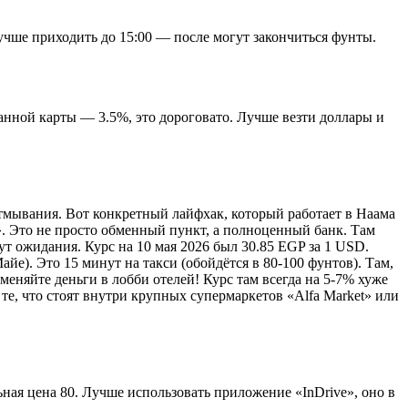
лучше приходить до 15:00 — после могут закончиться фунты.
ранной карты — 3.5%, это дороговато. Лучше везти доллары и
отмывания. Вот конкретный лайфхак, который работает в Наама
la». Это не просто обменный пункт, а полноценный банк. Там
т ожидания. Курс на 10 мая 2026 был 30.85 EGP за 1 USD.
йе). Это 15 минут на такси (обойдётся в 80-100 фунтов). Там,
 меняйте деньги в лобби отелей! Курс там всегда на 5-7% хуже
 те, что стоят внутри крупных супермаркетов «Alfa Market» или
ьная цена 80. Лучше использовать приложение «InDrive», оно в