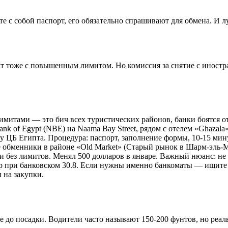
те с собой паспорт, его обязательно спрашивают для обмена. И 
омат тоже с повышенным лимитом. Но комиссия за снятие с иност
лимитами — это бич всех туристических районов, банки боятся 
 Bank of Egypt (NBE) на Naama Bay Street, рядом с отелем «Ghaza
у ЦБ Египта. Процедура: паспорт, заполнение формы, 10-15 мину
ие обменники в районе «Old Market» (Старый рынок в Шарм-эль-Ма
с и без лимитов. Менял 500 долларов в январе. Важный нюанс: не
ллар при банковском 30.8. Если нужны именно банкоматы — ищите
 на закупки.
е до посадки. Водители часто называют 150-200 фунтов, но реал