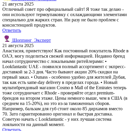
21 августа 2025
Отличный совет про официальный сайт! Я тоже так делаю -
они используют термоупаковку с охлаждающими элементами
специально для жарких стран. Ни разу не было проблем с
консистенцией продуктов.
Ответить
Шоппинг_Эксперт
21 августа 2025
Анастасия, приветствую! Как постоянный покупатель Rhode в
ОАЭ, могу поделиться свежей информацией. Недавно бренд
начал сотрудничество с локальными ритейлерами: •
Lookfantastic UAE - появился полный ассортимент с экпресс-
доставкой за 2-3 дня. Часто бывают акции 20% скидки на
первый заказ. • Ounass - особенно удобно для жителей Дубая,
так как есть same-day delivery в пределах города. • Новый
мультибрендовый магазин Cosmo в Mall of the Emirates теперь
тоже сотрудничает с Rhode - проверяйте отдел premium-
брендов на втором этаже. Цены немного выше, чем в США (в
среднем на 15-20%), но это из-за таможенных сборов.
Например, бальзам для губ стоит около 85 дирхамов вместо
70. Зато гарантированно оригинал и быстрая доставка.
Советую начать с Lookfantastic - у них лучшая система
лояльности на данный момент.
Ответить