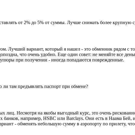
ставлять от 2% до 5% от суммы. Лучше снимать более крупную с
ом. Лучший вариант, который я нашел - это обменник рядом с то
опоздна, что очень удобно. Еще один совет: не меняйте все день
 купюры при получении - иногда попадаются поврежденные.
о ли там предъявлять паспорт при обмене?
тных лиц. Несмотря на якобы выгодный курс, это очень рискова
анков, например, HSBC или Barclays. Они есть в Наама Бей, и 
риант - обменять небольшую сумму в аэропорту по прилету, что