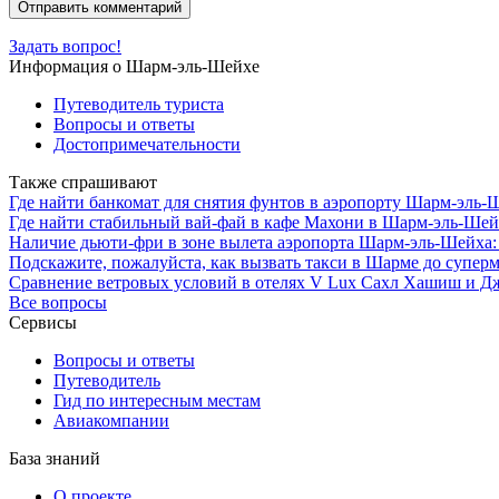
Задать вопрос!
Информация о Шарм-эль-Шейхе
Путеводитель туриста
Вопросы и ответы
Достопримечательности
Также спрашивают
Где найти банкомат для снятия фунтов в аэропорту Шарм-эль-
Где найти стабильный вай-фай в кафе Махони в Шарм-эль-Шей
Наличие дьюти-фри в зоне вылета аэропорта Шарм-эль-Шейха:
Подскажите, пожалуйста, как вызвать такси в Шарме до суперм
Сравнение ветровых условий в отелях V Lux Сахл Хашиш и Дж
Все вопросы
Сервисы
Вопросы и ответы
Путеводитель
Гид по интересным местам
Авиакомпании
База знаний
О проекте