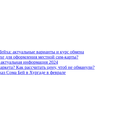
Шейха: актуальные варианты и курс обмена
хе для оформления местной сим-карты?
 актуальная информация 2024
аркета? Как рассчитать цену, чтоб не обманули?
аз Сома Бей в Хургаде в феврале