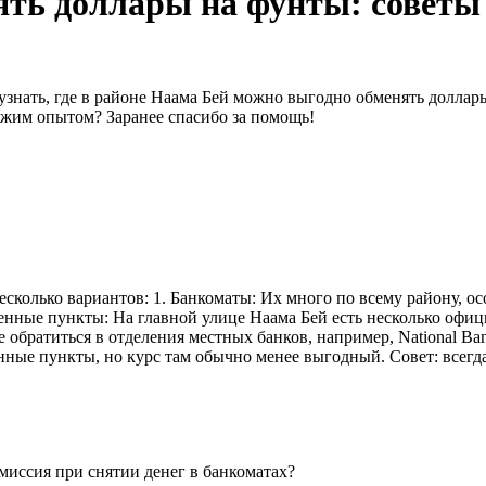
ять доллары на фунты: советы
узнать, где в районе Наама Бей можно выгодно обменять доллар
ежим опытом? Заранее спасибо за помощь!
есколько вариантов: 1. Банкоматы: Их много по всему району, о
ные пункты: На главной улице Наама Бей есть несколько офици
обратиться в отделения местных банков, например, National Bank
нные пункты, но курс там обычно менее выгодный. Совет: всегда
омиссия при снятии денег в банкоматах?