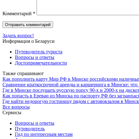
Комментарий
*
Задать вопрос!
Информация о Беларуси
Путеводитель туриста
Вопросы и ответы
Достопримечательности
Также спрашивают
Как пополнить карту Мир РФ в Минске российскими наличны
Сравнение краткосрочной аренды и каршеринга в Минске: что 
Где в Минске послушать русскую попсу 90-х и 2000-х на диско
Как попасть в Ереван из Минска по паспорту РФ без загранпас
Где найти недорогую гостиницу рядом с автовокзалом в Минск
Все вопросы
Сервисы
Вопросы и ответы
Путеводитель
Гид по интересным местам