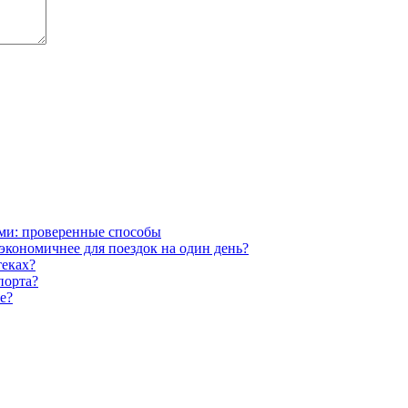
ми: проверенные способы
экономичнее для поездок на один день?
теках?
порта?
е?