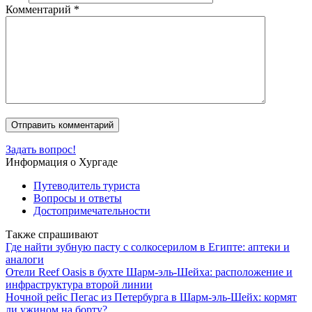
Комментарий
*
Задать вопрос!
Информация о Хургаде
Путеводитель туриста
Вопросы и ответы
Достопримечательности
Также спрашивают
Где найти зубную пасту с солкосерилом в Египте: аптеки и
аналоги
Отели Reef Oasis в бухте Шарм-эль-Шейха: расположение и
инфраструктура второй линии
Ночной рейс Пегас из Петербурга в Шарм-эль-Шейх: кормят
ли ужином на борту?