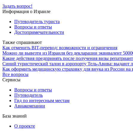
Задать вопрос!
Информация о Израиле
Путеводитель туриста
Вопросы и ответы
Достопримечательности
Также спрашивают
Как отменить BIT-перевод: возможности и ограничения
Можно ли вывезти из Израиля без декларации эквивалент 5000
Какие действия предпринять после получения визы репатрианта
Синий туристический талон в аэропорту Тель-Авива: выдают л
Как оформить медицинскую страховку для внука из России на 
Все вопросы
Сервисы
Вопросы и ответы
Путеводитель
Гид по интересным местам
Авиакомпании
База знаний
О проекте