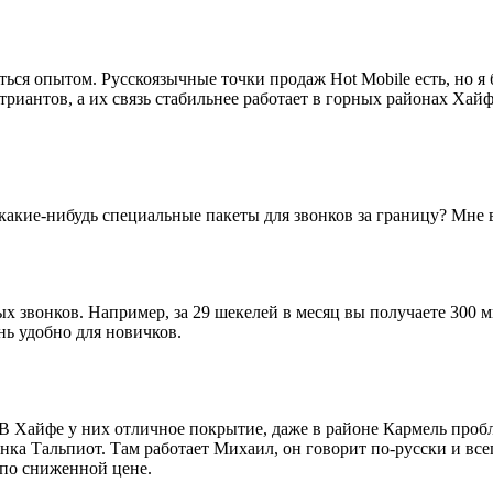
ться опытом. Русскоязычные точки продаж Hot Mobile есть, но я
иантов, а их связь стабильнее работает в горных районах Хайфы
m какие-нибудь специальные пакеты для звонков за границу? Мне 
х звонков. Например, за 29 шекелей в месяц вы получаете 300 м
нь удобно для новичков.
. В Хайфе у них отличное покрытие, даже в районе Кармель пробл
ынка Тальпиот. Там работает Михаил, он говорит по-русски и все
а по сниженной цене.