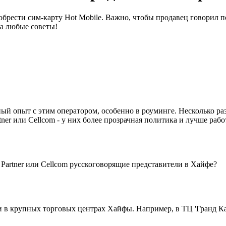
брести сим-карту Hot Mobile. Важно, чтобы продавец говорил по
за любые советы!
ный опыт с этим оператором, особенно в роуминге. Несколько р
ner или Cellcom - у них более прозрачная политика и лучше рабо
у Partner или Cellcom русскоговорящие представители в Хайфе?
и в крупных торговых центрах Хайфы. Например, в ТЦ 'Гранд Кан