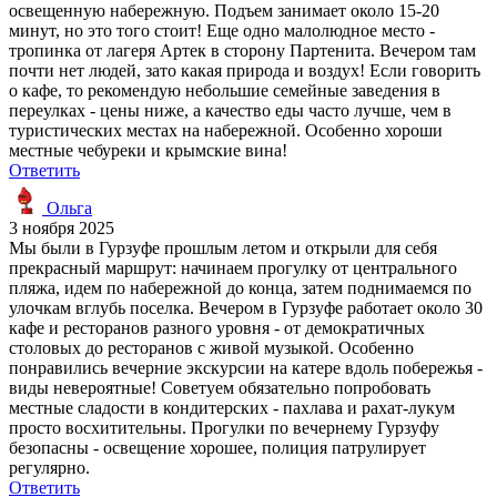
освещенную набережную. Подъем занимает около 15-20
минут, но это того стоит! Еще одно малолюдное место -
тропинка от лагеря Артек в сторону Партенита. Вечером там
почти нет людей, зато какая природа и воздух! Если говорить
о кафе, то рекомендую небольшие семейные заведения в
переулках - цены ниже, а качество еды часто лучше, чем в
туристических местах на набережной. Особенно хороши
местные чебуреки и крымские вина!
Ответить
Ольга
3 ноября 2025
Мы были в Гурзуфе прошлым летом и открыли для себя
прекрасный маршрут: начинаем прогулку от центрального
пляжа, идем по набережной до конца, затем поднимаемся по
улочкам вглубь поселка. Вечером в Гурзуфе работает около 30
кафе и ресторанов разного уровня - от демократичных
столовых до ресторанов с живой музыкой. Особенно
понравились вечерние экскурсии на катере вдоль побережья -
виды невероятные! Советуем обязательно попробовать
местные сладости в кондитерских - пахлава и рахат-лукум
просто восхитительны. Прогулки по вечернему Гурзуфу
безопасны - освещение хорошее, полиция патрулирует
регулярно.
Ответить