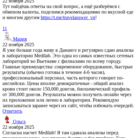
22 ноября 2025
Тут найдёшь ответы на свой вопрос, а ещё разберёмся с
обменом валюты, поделимся рекомендациями по вкусной еде
и многим другим
https://t.me/travelanswer_vn
!
11
Мария
22 ноября 2025
Я уже больше года живу в Дананге и регулярно сдаю анализы
в лаборатории Medilab. Это одна из самых известных сетевых
лабораторий во Вьетнаме с филиалами по всему городу.
Главные преимущества: современное оборудование, быстрые
результаты (обычно готовы в течение 4-6 часов),
профессиональный персонал, часть которого говорит по-
английски. Цены вполне демократичные - общий анализ
крови стоит около 150,000 донгов, биохимический профиль
от 300,000 донгов. Результаты можно получить онлайн через
их приложение или лично в лаборатории. Рекомендую
записываться заранее через их сайт, чтобы избежать очередей.
Ответить
Ольга
22 ноября 2025
Согласна насчет Medilab! Я там сдавала анализы перед