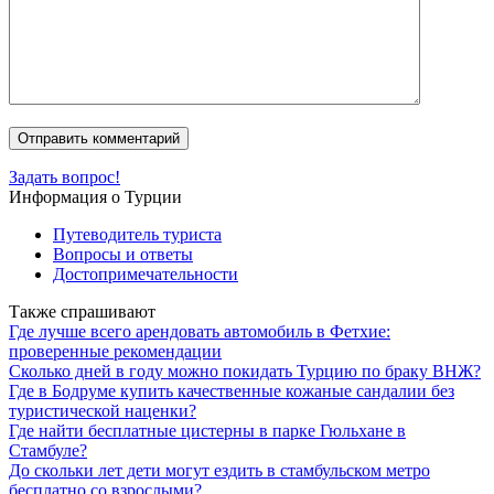
Задать вопрос!
Информация о Турции
Путеводитель туриста
Вопросы и ответы
Достопримечательности
Также спрашивают
Где лучше всего арендовать автомобиль в Фетхие:
проверенные рекомендации
Сколько дней в году можно покидать Турцию по браку ВНЖ?
Где в Бодруме купить качественные кожаные сандалии без
туристической наценки?
Где найти бесплатные цистерны в парке Гюльхане в
Стамбуле?
До скольки лет дети могут ездить в стамбульском метро
бесплатно со взрослыми?