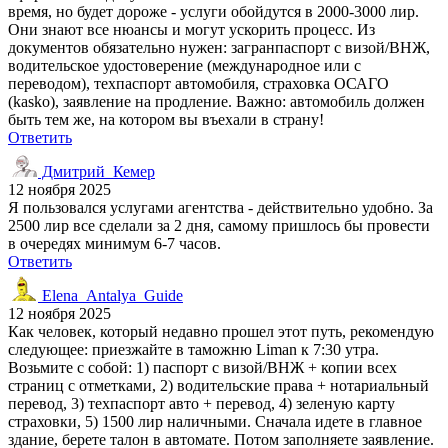
время, но будет дороже - услуги обойдутся в 2000-3000 лир.
Они знают все нюансы и могут ускорить процесс. Из
документов обязательно нужен: загранпаспорт с визой/ВНЖ,
водительское удостоверение (международное или с
переводом), техпаспорт автомобиля, страховка ОСАГО
(kasko), заявление на продление. Важно: автомобиль должен
быть тем же, на котором вы въехали в страну!
Ответить
Дмитрий_Кемер
12 ноября 2025
Я пользовался услугами агентства - действительно удобно. За
2500 лир все сделали за 2 дня, самому пришлось бы провести
в очередях минимум 6-7 часов.
Ответить
Elena_Antalya_Guide
12 ноября 2025
Как человек, который недавно прошел этот путь, рекомендую
следующее: приезжайте в таможню Liman к 7:30 утра.
Возьмите с собой: 1) паспорт с визой/ВНЖ + копии всех
страниц с отметками, 2) водительские права + нотариальный
перевод, 3) техпаспорт авто + перевод, 4) зеленую карту
страховки, 5) 1500 лир наличными. Сначала идете в главное
здание, берете талон в автомате. Потом заполняете заявление.