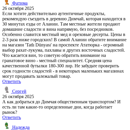
Фатима
26 октября 2025
Если хотите действительно аутентичные продукты,
рекомендую съездить в деревню Димчай, которая находится в
30 минутах езды от Алании. Там местные жители продают
домашние сладости и вина напрямую, без посредников.
Особенно славится местный мед и ореховые десерты. Цены в
2-3 раза ниже городских! В самой Алании обратите внимание
на магазин 'Tatlı Dünyası' на проспекте Ататюрка - огромный
выбор рахат-лукума, пахлавы и других восточных сладостей.
Что касается вин, то советую обратить внимание на
гранатовое вино - местный специалитет. Средняя цена
качественной бутылки 180-300 лир. Не забудьте проверить
срок годности сладостей - в некоторых маленьких магазинах
могут продавать залежалый товар.
Ответить
Сергей
26 октября 2025
А как добраться до Димчая общественным транспортом? И
есть ли там какие-то определенные дни, когда работает
рынок?
Ответить
Надежда