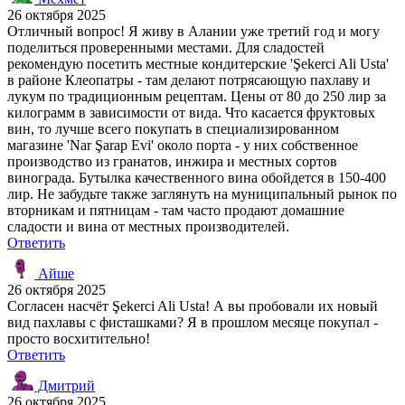
26 октября 2025
Отличный вопрос! Я живу в Алании уже третий год и могу
поделиться проверенными местами. Для сладостей
рекомендую посетить местные кондитерские 'Şekerci Ali Usta'
в районе Клеопатры - там делают потрясающую пахлаву и
лукум по традиционным рецептам. Цены от 80 до 250 лир за
килограмм в зависимости от вида. Что касается фруктовых
вин, то лучше всего покупать в специализированном
магазине 'Nar Şarap Evi' около порта - у них собственное
производство из гранатов, инжира и местных сортов
винограда. Бутылка качественного вина обойдется в 150-400
лир. Не забудьте также заглянуть на муниципальный рынок по
вторникам и пятницам - там часто продают домашние
сладости и вина от местных производителей.
Ответить
Айше
26 октября 2025
Согласен насчёт Şekerci Ali Usta! А вы пробовали их новый
вид пахлавы с фисташками? Я в прошлом месяце покупал -
просто восхитительно!
Ответить
Дмитрий
26 октября 2025