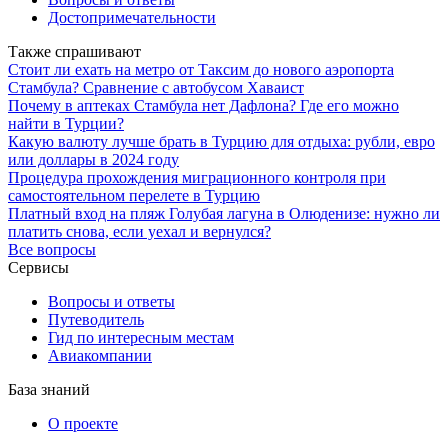
Достопримечательности
Также спрашивают
Стоит ли ехать на метро от Таксим до нового аэропорта
Стамбула? Сравнение с автобусом Хаваист
Почему в аптеках Стамбула нет Дафлона? Где его можно
найти в Турции?
Какую валюту лучше брать в Турцию для отдыха: рубли, евро
или доллары в 2024 году
Процедура прохождения миграционного контроля при
самостоятельном перелете в Турцию
Платный вход на пляж Голубая лагуна в Олюденизе: нужно ли
платить снова, если уехал и вернулся?
Все вопросы
Сервисы
Вопросы и ответы
Путеводитель
Гид по интересным местам
Авиакомпании
База знаний
О проекте