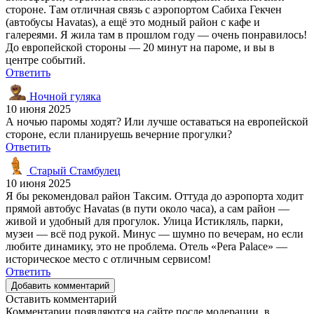
стороне. Там отличная связь с аэропортом Сабиха Гекчен
(автобусы Havatas), а ещё это модный район с кафе и
галереями. Я жила там в прошлом году — очень понравилось!
До европейской стороны — 20 минут на пароме, и вы в
центре событий.
Ответить
Ночной гуляка
10 июня 2025
А ночью паромы ходят? Или лучше оставаться на европейской
стороне, если планируешь вечерние прогулки?
Ответить
Старый Стамбулец
10 июня 2025
Я бы рекомендовал район Таксим. Оттуда до аэропорта ходит
прямой автобус Havatas (в пути около часа), а сам район —
живой и удобный для прогулок. Улица Истикляль, парки,
музеи — всё под рукой. Минус — шумно по вечерам, но если
любите динамику, это не проблема. Отель «Pera Palace» —
историческое место с отличным сервисом!
Ответить
Добавить комментарий
Оставить комментарий
Комментарии появляются на сайте после модерации, в