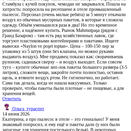
Стамбула с кучей покупок, чемодан не закрывался. Пошла на
хитрость: попросила на ресепшене в отеле промышленный
пылесос. Персонал (очень милые ребята) за 5 минут откачали
воздух из обычных мусорных пакетов, в которые я сложила
одежду. Объём уменьшился раза в два! Но это временное
решение, а надёжнее купить. Рынок Mahmutpaşa (рядом с
Гранд Базаром) – там есть ряд хозяйственных лавок, где
торгуют пластиковыми контейнерами и пакетами. Ищите
вывески «Naylon ve poşet toptan». Цена – 100-150 лир за
упаковку из 5 штук (они без клапана, но можно руками
выдавить воздух). Мне продавец показал как: сворачиваешь
рулоном, садишься сверху – и воздух выходит. Если совсем
туго – купите обычные зип-лок пакеты большого размера (3-5
литров), сложите вещи, закройте почти полностью, оставив
щель, и втяните воздух ртом. Не гигиенично, но работает.
Сама так делала, когда не нашла вакуумных. Только
проверьте, чтобы пакеты были плотные – не пищевые, а для
хранения вещей.
Ответить
Ольга_турагент
14 июня 2026
Екатерина, а про пылесос в отеле – это гениально! У меня
знакомый попросил, и ему ещё и пакеты дали (у них были
запасные для хранения постельного белья). В некоторых