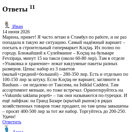
11
Ответы
Иван
14 июня 2026
Марина, привет! Я часто летаю в Стамбул по работе, и не раз
попадала в такую же ситуацию. Самый надёжный вариант –
поехать в строительный гипермаркет Koçtaş. Их полно по
городу. Ближайший к Сулеймание – Koçtaş на бульваре
Fevzipaşa, минут 15 на такси (около 60-80 лир). Там в отделе
«Упаковка и хранение» лежат вакуумные пакеты разных
размеров. Цены: набор из 3 пакетов
(малый+средний+большой) – 280-350 лир. Есть и отдельно по
100-150 лир за штуку. Если Koçtaş не вариант, загляните в
Bauhaus – он недалеко от Таксима, на İstiklal Caddesi. Там
ассортимент меньше, но тоже встречал. Ориентируйтесь на
«Vakumlu saklama poşeti» – так они называются по-турецки. И
ещё лайфхак: на Гранд Базаре (крытый рынок) в рядах
хозяйственных товаров тоже продают, но там цены завышены
– просят 400-500 лир за тот же набор. Торгуйтесь до 200-250.
Удачи!
Ответить
Анна