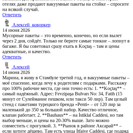
отелях даже продают вакуумные пакеты на стойке – спросите
на всякий случай.
Ответить
Алексей_коворкер
14 июня 2026
Мусорные пакеты – это временно, конечно, но если вылет
через 2 дня, сойдёт. Только не берите самые тонкие – лопнут в
багаже. Я бы советовал сразу ехать в Koçtaş – там и цены
адекватные, и качество.
Ответить
Алексей
14 июня 2026
Марина, я живу в Стамбуле третий год, и вакуумные пакеты –
моё спасение, когда лечу к родителям с подарками. Расскажу
про 100% рабочие места, где они точно есть: 1. **Koçtaş** –
самый надёжный. Адрес: Fevzipaşa Bulvarı No: 34, Fatih (15
минут от Сулеймание пешком, или такси 50 лир). Там целый
стенд с пакетами турецкого бренда «Penti» – от 120 лир за
маленький до 350 за большой набор. Качество отличное,
клапан работает. 2. **Bauhaus** – на İstiklal Caddesi, но там
выбор меньше, и цены на 20-30% выше. Зато можно
совместить с прогулкой. 3. **Рынок в районе Аксарай** –
если хотите дёшево. Там есть улица İtfaiye Caddesi, где подряд