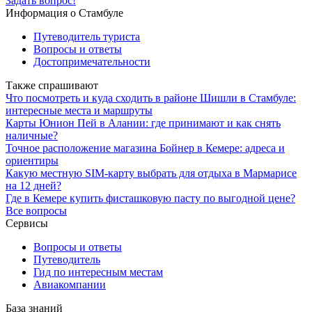
Задать вопрос!
Информация о Стамбуле
Путеводитель туриста
Вопросы и ответы
Достопримечательности
Также спрашивают
Что посмотреть и куда сходить в районе Шишли в Стамбуле:
интересные места и маршруты
Карты Юнион Пей в Алании: где принимают и как снять
наличные?
Точное расположение магазина Бойнер в Кемере: адреса и
ориентиры
Какую местную SIM-карту выбрать для отдыха в Мармарисе
на 12 дней?
Где в Кемере купить фисташковую пасту по выгодной цене?
Все вопросы
Сервисы
Вопросы и ответы
Путеводитель
Гид по интересным местам
Авиакомпании
База знаний