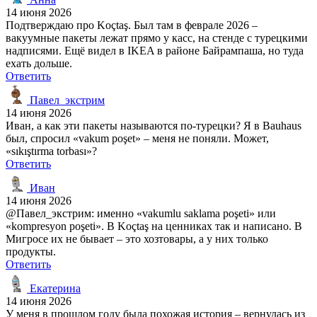
14 июня 2026
Подтверждаю про Koçtaş. Был там в феврале 2026 –
вакуумные пакеты лежат прямо у касс, на стенде с турецкими
надписями. Ещё видел в IKEA в районе Байрампаша, но туда
ехать дольше.
Ответить
Павел_экстрим
14 июня 2026
Иван, а как эти пакеты называются по-турецки? Я в Bauhaus
был, спросил «vakum poşet» – меня не поняли. Может,
«sıkıştırma torbası»?
Ответить
Иван
14 июня 2026
@Павел_экстрим: именно «vakumlu saklama poşeti» или
«kompresyon poşeti». В Koçtaş на ценниках так и написано. В
Мигросе их не бывает – это хозтовары, а у них только
продукты.
Ответить
Екатерина
14 июня 2026
У меня в прошлом году была похожая история – вернулась из