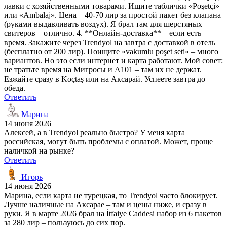
лавки с хозяйственными товарами. Ищите таблички «Poşetçi»
или «Ambalaj». Цена – 40-70 лир за простой пакет без клапана
(руками выдавливать воздух). Я брал там для шерстяных
свитеров – отлично. 4. **Онлайн-доставка** – если есть
время. Закажите через Trendyol на завтра с доставкой в отель
(бесплатно от 200 лир). Поищите «vakumlu poşet seti» – много
вариантов. Но это если интернет и карта работают. Мой совет:
не тратьте время на Мигросы и A101 – там их не держат.
Езжайте сразу в Koçtaş или на Аксарай. Успеете завтра до
обеда.
Ответить
Марина
14 июня 2026
Алексей, а в Trendyol реально быстро? У меня карта
российская, могут быть проблемы с оплатой. Может, проще
наличкой на рынке?
Ответить
Игорь
14 июня 2026
Марина, если карта не турецкая, то Trendyol часто блокирует.
Лучше наличные на Аксарае – там и цены ниже, и сразу в
руки. Я в марте 2026 брал на İtfaiye Caddesi набор из 6 пакетов
за 280 лир – пользуюсь до сих пор.