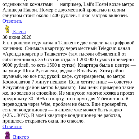
отдельными комнатами — например, Lali's Hostel возле метро
Алишера Навои. Номер с двухместной кроватью и своим
санузлом стоит около 1400 рублей. Плюс завтрак включён.
Ответить
Елена
30 июня 2026
Я в прошлом году жила в Ташкенте две недели как цифровой
кочевник. Снимала квартиру через местный Telegram-канал
«Аренда квартир в Ташкенте» (там тысячи объявлений от
собственников). За 6 суток отдала 1 200 000 сумов (примерно
9000 рублей, то есть 1500 в сутки). Квартира была в центре —
на улице Шота Руставели, рядом с Broadway. Хотя район
шумный, но всё под рукой: кафе, супермаркеты, до метро
Космонавтов 7 минут пешком. Если хотите тише — советую
Юнусабад (район метро Бадамзар). Там цены примерно такие
же, но зелено и спокойно. Из минусов: многие хозяева просят
предоплату 30–50% на карту, это норма для Узбекистана. Я
переводила через Wise, проблем не было. Ещё проверяйте,
есть ли кондиционер — в апреле уже может быть жарко
(+25…30°C). В моей квартире кондиционер не работал,
пришлось открывать окна, но спасало.
Ответить
Виктор