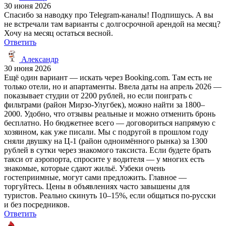
30 июня 2026
Спасибо за наводку про Telegram-каналы! Подпишусь. А вы
не встречали там варианты с долгосрочной арендой на месяц?
Хочу на месяц остаться весной.
Ответить
Александр
30 июня 2026
Ещё один вариант — искать через Booking.com. Там есть не
только отели, но и апартаменты. Ввела даты на апрель 2026 —
показывает студии от 2200 рублей, но если поиграть с
фильтрами (район Мирзо-Улугбек), можно найти за 1800–
2000. Удобно, что отзывы реальные и можно отменить бронь
бесплатно. Но бюджетнее всего — договориться напрямую с
хозяином, как уже писали. Мы с подругой в прошлом году
сняли двушку на Ц-1 (район одноимённого рынка) за 1300
рублей в сутки через знакомого таксиста. Если будете брать
такси от аэропорта, спросите у водителя — у многих есть
знакомые, которые сдают жильё. Узбеки очень
гостеприимные, могут сами предложить. Главное —
торгуйтесь. Цены в объявлениях часто завышены для
туристов. Реально скинуть 10–15%, если общаться по-русски
и без посредников.
Ответить