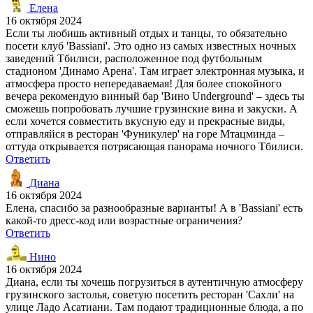
Елена
16 октября 2024
Если ты любишь активный отдых и танцы, то обязательно
посети клуб 'Bassiani'. Это одно из самых известных ночных
заведений Тбилиси, расположенное под футбольным
стадионом 'Динамо Арена'. Там играет электронная музыка, и
атмосфера просто непередаваемая! Для более спокойного
вечера рекомендую винный бар 'Вино Underground' – здесь ты
сможешь попробовать лучшие грузинские вина и закуски. А
если хочется совместить вкусную еду и прекрасные виды,
отправляйся в ресторан 'Фуникулер' на горе Мтацминда –
оттуда открывается потрясающая панорама ночного Тбилиси.
Ответить
Диана
16 октября 2024
Елена, спасибо за разнообразные варианты! А в 'Bassiani' есть
какой-то дресс-код или возрастные ограничения?
Ответить
Нино
16 октября 2024
Диана, если ты хочешь погрузиться в аутентичную атмосферу
грузинского застолья, советую посетить ресторан 'Сахли' на
улице Ладо Асатиани. Там подают традиционные блюда, а по