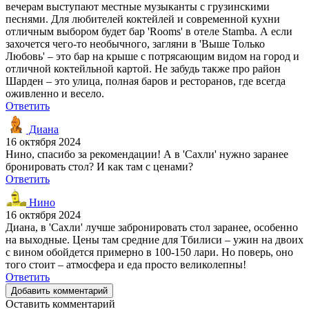
вечерам выступают местные музыканты с грузинскими
песнями. Для любителей коктейлей и современной кухни
отличным выбором будет бар 'Rooms' в отеле Stamba. А если
захочется чего-то необычного, загляни в 'Выше Только
Любовь' – это бар на крыше с потрясающим видом на город и
отличной коктейльной картой. Не забудь также про район
Шарден – это улица, полная баров и ресторанов, где всегда
оживленно и весело.
Ответить
Диана
16 октября 2024
Нино, спасибо за рекомендации! А в 'Сахли' нужно заранее
бронировать стол? И как там с ценами?
Ответить
Нино
16 октября 2024
Диана, в 'Сахли' лучше забронировать стол заранее, особенно
на выходные. Цены там средние для Тбилиси – ужин на двоих
с вином обойдется примерно в 100-150 лари. Но поверь, оно
того стоит – атмосфера и еда просто великолепны!
Ответить
Добавить комментарий
Оставить комментарий