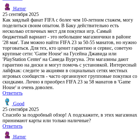
Натиг
25 сентября 2025
Как заядлый фанат FIFA с более чем 10-летним стажем, могу
поделиться своим опытом. В Баку действительно есть
несколько отличных мест для покупки игр. Самый
бюджетный вариант - это небольшие магазинчики в районе
'28 мая'. Там можно найти FIFA 23 за 50-55 манатов, но нужно
торговаться. Для тех, кто ценит гарантию и сервис, советую
крупные сети: 'Game House' на Гусейна Джавида или
'PlayStation Center' на Самеда Вургуна. Эти магазины дают
гарантию на диски и могут помочь с установкой. Интересный
лайфхак: следите за акциями в социальных сетях местных
игровых сообществ - часто организуют групповые покупки со
скидками. Лично я приобрел FIFA 23 за 58 манатов в 'Game
House' и очень доволен.
Ответить
Good
25 сентября 2025
Спасибо за подробный обзор! А подскажите, в этих магазинах
принимают карты или только наличные?
Ответить
Натиг