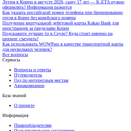
Летим в Корею в августе 2026, сыну 17 лет — K-ETA нужно
оформлять? Информация разнится
Как указать российский номер телефона при бронировании
отеля в Корее без корейского номера
Получение виртуальной дебетовой карты Kakao Bank для
иностранцев за пределами Кореи
Подскажите лучшие тц в Сеуле? Куда стоит именно на
шопинг съездить?
Как использовать WOWPass в качестве транспортной карты
для нескольких человек?
Все вопросы
Сервисы
Вопросы и ответы
Путеводитель
Гид по интересным местам
Авиакомпании
База знаний
О проекте
Информация
Правообладателям
Пользовательское соглашение