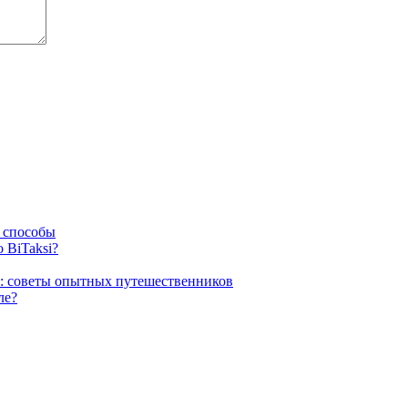
е способы
 BiTaksi?
е: советы опытных путешественников
ле?