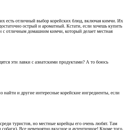
 них есть отличный выбор корейских блюд, включая кимчи. Их
 недостаточно острый и ароматный. Кстати, если хочешь купить
нки с отличным домашним кимчи, который делает местная
одятся эти лавки с азиатскими продуктами? А то боюсь
но найти и другие интересные корейские ингредиенты, если
 среди туристов, но местные корейцы его очень любят. Там
собаги). Все невероятно вкусное и аутентичное! Кроме того,