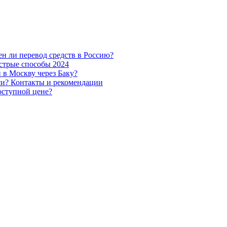
н ли перевод средств в Россию?
стрые способы 2024
 в Москву через Баку?
си? Контакты и рекомендации
оступной цене?