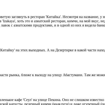
ветую заглянуть в ресторан 'Китайка'. Несмотря на название, у
в 'Izakaya', хоть это и азиатский ресторан, кимчи, на мой вкус,
о лавок с азиатскими продуктами, и в одной из них я видела ба
'Китайку' на этих выходных. А на Дезертирке в какой части нах
 части рынка, ближе к выходу на улицу Абастумани. Там же мож
аленькое кафе 'Сеул' на улице Пекина. Оно не слишком известно
ской капусты, редечный кимчи (ккакдуги) и даже огуречный (ои 