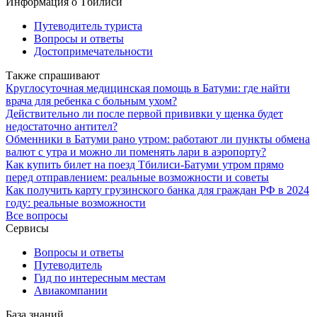
Информация о Тбилиси
Путеводитель туриста
Вопросы и ответы
Достопримечательности
Также спрашивают
Круглосуточная медицинская помощь в Батуми: где найти
врача для ребенка с больным ухом?
Действительно ли после первой прививки у щенка будет
недостаточно антител?
Обменники в Батуми рано утром: работают ли пункты обмена
валют с утра и можно ли поменять лари в аэропорту?
Как купить билет на поезд Тбилиси-Батуми утром прямо
перед отправлением: реальные возможности и советы
Как получить карту грузинского банка для граждан РФ в 2024
году: реальные возможности
Все вопросы
Сервисы
Вопросы и ответы
Путеводитель
Гид по интересным местам
Авиакомпании
База знаний