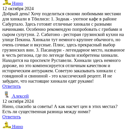
Нино
12 октября 2024
Добрый день! Хочу поделиться своими любимыми местами
для хинкали в Тбилиси: 1. Зодиак - уютное кафе в районе
Сабуртало. Здесь готовят отличные хинкали с разными
начинками. Особенно рекомендую попробовать с грибами и
сыром сулугуни. 2. Сабатоно - ресторан грузинской кухни на
улице Пекина. Хинкали тут немного крупнее обычного, но
очень сочные и вкусные. Плюс, здесь прекрасный выбор
грузинских вин. 3. Пасанаури - легендарное место, названное
в честь региона, где по легенде были изобретены хинкали.
Находится на проспекте Руставели. Хинкали здесь немного
дороже, но это компенсируется отличным качеством и
историческим антуражем. Советую заказывать хинкали с
говядиной и свининой - это классический рецепт. И не
забудьте, что настоящие хинкали едят руками!
Ответить
Алексей
12 октября 2024
Нино, спасибо за советы! А как насчет цен в этих местах?
Есть ли существенная разница между ними?
Ответить
Нино