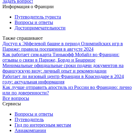
Задать вопрос!
Информация о Франции
Путеводитель туриста
Вопросы и ответы
Достопримечательности
Также спрашивают
Доступ к Эйфелевой башне в период Олимпийских игр в
Париже: правила посещения в августе 2024
Как работает сим-карта Тинькофф Мобайл во Франции:
отзывы о связи в Париже, Бордо и Биаррице
Минимальные официальные сроки подачи документов на
французскую визу: личный опыт и рекомендации
Работает ли визовый центр Франции в Краснодаре в 2024
году: актуальная информация
Как лучше отправить апостиль из России во Францию: лично
или по доверенности?
Все вопросы
Сервисы
Вопросы и ответы
Путеводитель
Гид по интересным местам
Авиакомпании