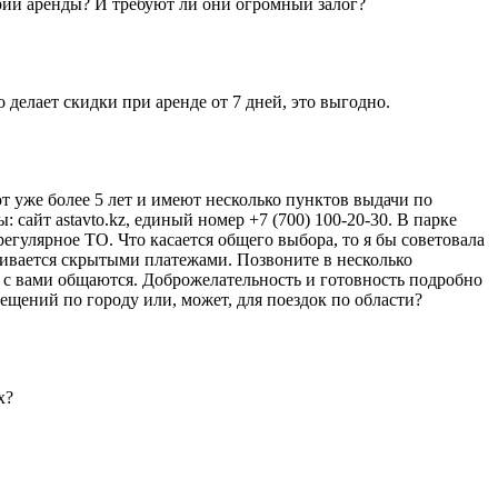
ории аренды? И требуют ли они огромный залог?
елает скидки при аренде от 7 дней, это выгодно.
т уже более 5 лет и имеют несколько пунктов выдачи по
: сайт astavto.kz, единый номер +7 (700) 100-20-30. В парке
егулярное ТО. Что касается общего выбора, то я бы советовала
ачивается скрытыми платежами. Позвоните в несколько
ак с вами общаются. Доброжелательность и готовность подробно
ещений по городу или, может, для поездок по области?
х?