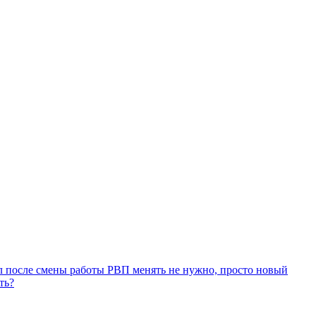
зал после смены работы РВП менять не нужно, просто новый
ть?