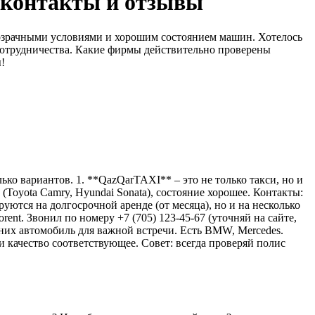
: контакты и отзывы
розрачными условиями и хорошим состоянием машин. Хотелось
 сотрудничества. Какие фирмы действительно проверены
!
ко вариантов. 1. **QazQarTAXI** – это не только такси, но и
(Toyota Camry, Hyundai Sonata), состояние хорошее. Контакты:
ются на долгосрочной аренде (от месяца), но и на несколько
ent. Звонил по номеру +7 (705) 123-45-67 (уточняй на сайте,
 них автомобиль для важной встречи. Есть BMW, Mercedes.
 и качество соответствующее. Совет: всегда проверяй полис