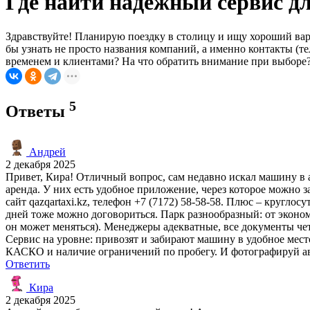
Где найти надежный сервис д
Здравствуйте! Планирую поездку в столицу и ищу хороший ва
бы узнать не просто названия компаний, а именно контакты (т
временем и клиентами? На что обратить внимание при выборе?
5
Ответы
Андрей
2 декабря 2025
Привет, Кира! Отличный вопрос, сам недавно искал машину в а
аренда. У них есть удобное приложение, через которое можно з
сайт qazqartaxi.kz, телефон +7 (7172) 58-58-58. Плюс – круг
дней тоже можно договориться. Парк разнообразный: от эконом-к
он может меняться). Менеджеры адекватные, все документы чет
Сервис на уровне: привозят и забирают машину в удобное место.
КАСКО и наличие ограничений по пробегу. И фотографируй авт
Ответить
Кира
2 декабря 2025