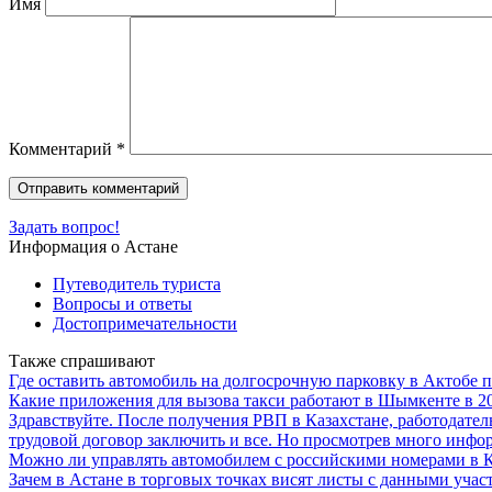
Имя
Комментарий
*
Задать вопрос!
Информация о Астане
Путеводитель туриста
Вопросы и ответы
Достопримечательности
Также спрашивают
Где оставить автомобиль на долгосрочную парковку в Актобе 
Какие приложения для вызова такси работают в Шымкенте в 2
Здравствуйте. После получения РВП в Казахстане, работодател
трудовой договор заключить и все. Но просмотрев много информ
Можно ли управлять автомобилем с российскими номерами в К
Зачем в Астане в торговых точках висят листы с данными учас