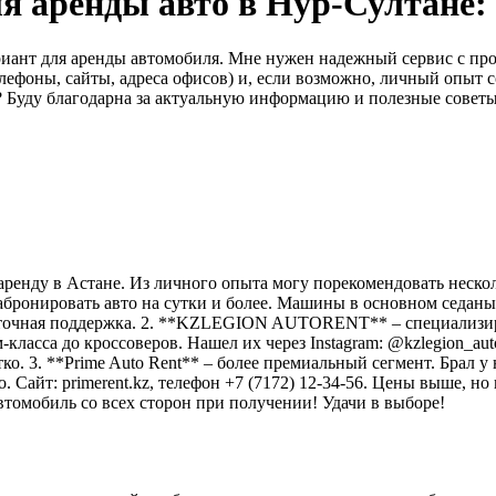
ля аренды авто в Нур-Султане
риант для аренды автомобиля. Мне нужен надежный сервис с п
елефоны, сайты, адреса офисов) и, если возможно, личный опыт
 Буду благодарна за актуальную информацию и полезные советы
ренду в Астане. Из личного опыта могу порекомендовать несколь
абронировать авто на сутки и более. Машины в основном седаны 
лосуточная поддержка. 2. **KZLEGION AUTORENT** – специализиру
ласса до кроссоверов. Нашел их через Instagram: @kzlegion_autor
ко. 3. **Prime Auto Rent** – более премиальный сегмент. Брал у
 Сайт: primerent.kz, телефон +7 (7172) 12-34-56. Цены выше, но
омобиль со всех сторон при получении! Удачи в выборе!