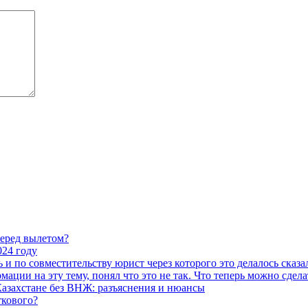
перед вылетом?
024 году
ь и по совместительству юрист через которого это делалось ска
ации на эту тему, понял что это не так. Что теперь можно сдела
азахстане без ВНЖ: разъяснения и нюансы
ткового?