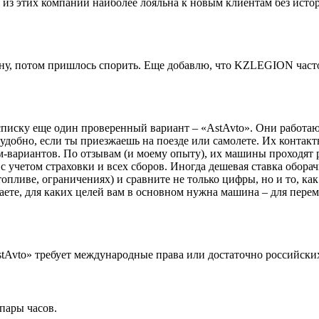
я из этих компаний наиболее лояльна к новым клиентам без ист
у, потом пришлось спорить. Еще добавлю, что KZLEGION часто д
 списку еще один проверенный вариант – «AstAvto». Они работаю
 удобно, если ты приезжаешь на поезде или самолете. Их контакты
ом-вариантов. По отзывам (и моему опыту), их машины проходят р
ь с учетом страховки и всех сборов. Иногда дешевая ставка обор
топливе, ограничениях) и сравните не только цифры, но и то, к
аете, для каких целей вам в основном нужна машина – для перем
stAvto» требует международные права или достаточно российски
пары часов.