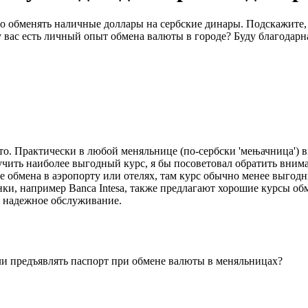
но обменять наличные доллары на сербские динары. Подскажите
 вас есть личный опыт обмена валюты в городе? Буду благодарн
то. Практически в любой меняльнице (по-сербски 'мењачница') 
учить наиболее выгодный курс, я бы посоветовал обратить внима
е обмена в аэропорту или отелях, там курс обычно менее выгодн
ки, например Banca Intesa, также предлагают хорошие курсы об
 и надежное обслуживание.
ли предъявлять паспорт при обмене валюты в меняльницах?