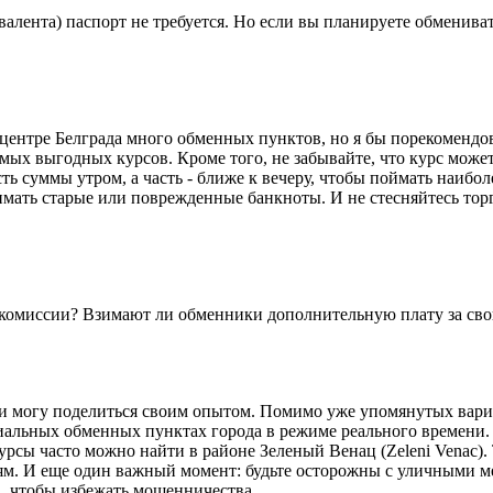
алента) паспорт не требуется. Но если вы планируете обмениват
 центре Белграда много обменных пунктов, но я бы порекомендов
амых выгодных курсов. Кроме того, не забывайте, что курс може
асть суммы утром, а часть - ближе к вечеру, чтобы поймать наиб
мать старые или поврежденные банкноты. И не стесняйтесь тор
 комиссии? Взимают ли обменники дополнительную плату за сво
т и могу поделиться своим опытом. Помимо уже упомянутых вари
циальных обменных пунктах города в режиме реального времени.
урсы часто можно найти в районе Зеленый Венац (Zeleni Venac)
. И еще один важный момент: будьте осторожны с уличными мен
, чтобы избежать мошенничества.