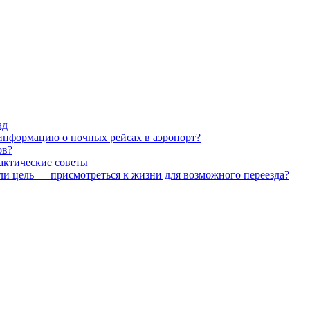
ад
 информацию о ночных рейсах в аэропорт?
ов?
рактические советы
ли цель — присмотреться к жизни для возможного переезда?