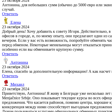
23 октября 2024
Антонина, для небольших сумм (обычно до 5000 евро или эквив
случай.
Ответить
Елена
23 октября 2024
Добрый день! Хочу добавить к совету Игоря. Действительно, в
офисов в городе, и, по моему опыту, они предлагают одни из с
вечером. Если у вас есть возможность, попробуйте обменять ч
перед обменом. Некоторые меняльницы могут отказаться прини
особенно если вы обмениваете крупную сумму.
Ответить
Антонина
23 октября 2024
Елена, спасибо за дополнительную информацию! А как насчет
Ответить
Михаил
23 октября 2024
Приветствую, Антонина! Я живу в Белграде уже несколько ле
Menjačnice Srbije. Оно показывает текущие курсы во всех офи
предложения. Что касается районов, помимо центра, хорошие к
конкуренция между ними способствует выгодным предложениям
Лучше пользоваться услугами официальных обменных пунктов