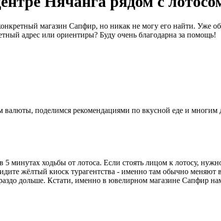
центре Нячанга рядом с лотосо
конкретный магазин Сапфир, но никак не могу его найти. Уже об
ретный адрес или ориентиры? Буду очень благодарна за помощь!
ном валюты, поделимся рекомендациями по вкусной еде и многим
 5 минутах ходьбы от лотоса. Если стоять лицом к лотосу, нужно
идите жёлтый киоск турагентства - именно там обычно меняют в
ораздо дольше. Кстати, именно в ювелирном магазине Сапфир нам