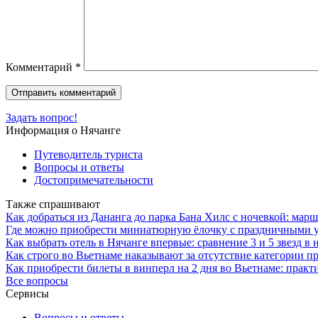
Комментарий
*
Задать вопрос!
Информация о Нячанге
Путеводитель туриста
Вопросы и ответы
Достопримечательности
Также спрашивают
Как добраться из Дананга до парка Бана Хилс с ночевкой: марш
Где можно приобрести миниатюрную ёлочку с праздничными 
Как выбрать отель в Нячанге впервые: сравнение 3 и 5 звезд в 
Как строго во Вьетнаме наказывают за отсутствие категории п
Как приобрести билеты в винперл на 2 дня во Вьетнаме: практ
Все вопросы
Сервисы
Вопросы и ответы