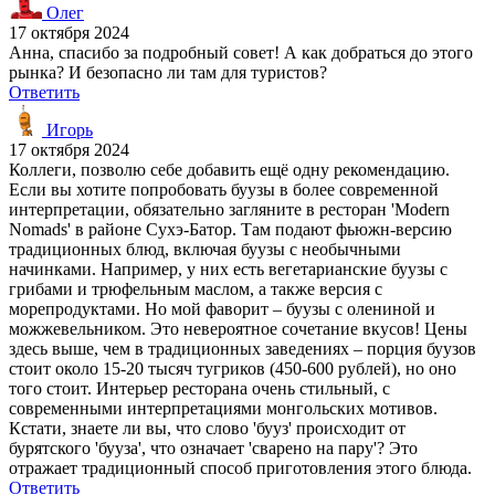
Олег
17 октября 2024
Анна, спасибо за подробный совет! А как добраться до этого
рынка? И безопасно ли там для туристов?
Ответить
Игорь
17 октября 2024
Коллеги, позволю себе добавить ещё одну рекомендацию.
Если вы хотите попробовать буузы в более современной
интерпретации, обязательно загляните в ресторан 'Modern
Nomads' в районе Сухэ-Батор. Там подают фьюжн-версию
традиционных блюд, включая буузы с необычными
начинками. Например, у них есть вегетарианские буузы с
грибами и трюфельным маслом, а также версия с
морепродуктами. Но мой фаворит – буузы с олениной и
можжевельником. Это невероятное сочетание вкусов! Цены
здесь выше, чем в традиционных заведениях – порция буузов
стоит около 15-20 тысяч тугриков (450-600 рублей), но оно
того стоит. Интерьер ресторана очень стильный, с
современными интерпретациями монгольских мотивов.
Кстати, знаете ли вы, что слово 'бууз' происходит от
бурятского 'бууза', что означает 'сварено на пару'? Это
отражает традиционный способ приготовления этого блюда.
Ответить