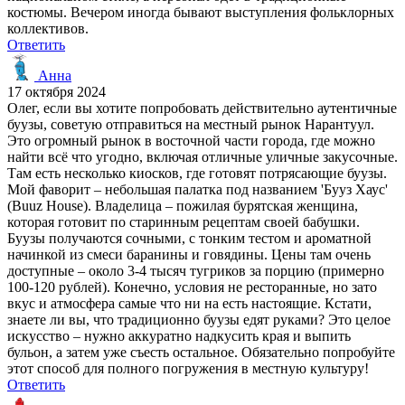
костюмы. Вечером иногда бывают выступления фольклорных
коллективов.
Ответить
Анна
17 октября 2024
Олег, если вы хотите попробовать действительно аутентичные
буузы, советую отправиться на местный рынок Нарантуул.
Это огромный рынок в восточной части города, где можно
найти всё что угодно, включая отличные уличные закусочные.
Там есть несколько киосков, где готовят потрясающие буузы.
Мой фаворит – небольшая палатка под названием 'Бууз Хаус'
(Buuz House). Владелица – пожилая бурятская женщина,
которая готовит по старинным рецептам своей бабушки.
Буузы получаются сочными, с тонким тестом и ароматной
начинкой из смеси баранины и говядины. Цены там очень
доступные – около 3-4 тысяч тугриков за порцию (примерно
100-120 рублей). Конечно, условия не ресторанные, но зато
вкус и атмосфера самые что ни на есть настоящие. Кстати,
знаете ли вы, что традиционно буузы едят руками? Это целое
искусство – нужно аккуратно надкусить края и выпить
бульон, а затем уже съесть остальное. Обязательно попробуйте
этот способ для полного погружения в местную культуру!
Ответить