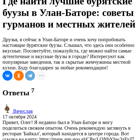
Где найти лучшие бурятские
буузы в Улан-Баторе: советы
гурманов и местных жителей
Друзья, я сейчас в Улан-Баторе и очень хочу попробовать
настоящие бурятские буузы. Слышал, что здесь они особенно
вкусные. Посоветуйте, пожалуйста, где можно найти самые
аутентичные и вкусные буузы в городе? Интересуют как
популярные заведения, так и скрытые жемчужины местной
кухни. Буду благодарен за любые рекомендации!
7
Ответы
Вячеслав
17 октября 2024
Привет, Олег! Я недавно был в Улан-Баторе и могу
поделиться свежим опытом. Очень рекомендую заглянуть в
ресторан 'Байкал', который находится в центре города. Вот
ссылка на карту: https://maps.app.goo.gl/CPscLQNbYhw3zFyJ7