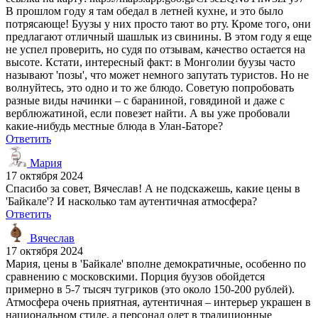
В прошлом году я там обедал в летней кухне, и это было
потрясающе! Буузы у них просто тают во рту. Кроме того, они
предлагают отличный шашлык из свинины. В этом году я еще
не успел проверить, но судя по отзывам, качество остается на
высоте. Кстати, интересный факт: в Монголии буузы часто
называют 'позы', что может немного запутать туристов. Но не
волнуйтесь, это одно и то же блюдо. Советую попробовать
разные виды начинки – с бараниной, говядиной и даже с
верблюжатиной, если повезет найти. А вы уже пробовали
какие-нибудь местные блюда в Улан-Баторе?
Ответить
Мария
17 октября 2024
Спасибо за совет, Вячеслав! А не подскажешь, какие цены в
'Байкале'? И насколько там аутентичная атмосфера?
Ответить
Вячеслав
17 октября 2024
Мария, цены в 'Байкале' вполне демократичные, особенно по
сравнению с московскими. Порция буузов обойдется
примерно в 5-7 тысяч тугриков (это около 150-200 рублей).
Атмосфера очень приятная, аутентичная – интерьер украшен в
национальном стиле, а персонал одет в традиционные