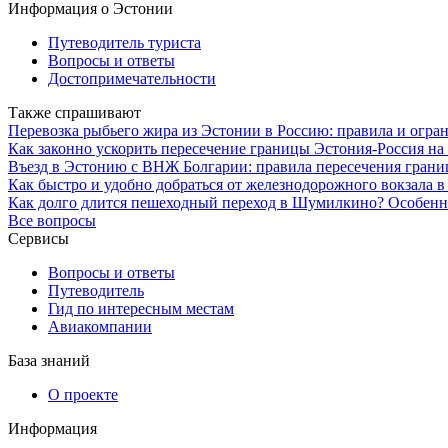
Информация о Эстонии
Путеводитель туриста
Вопросы и ответы
Достопримечательности
Также спрашивают
Перевозка рыбьего жира из Эстонии в Россию: правила и огра
Как законно ускорить пересечение границы Эстония-Россия на 
Въезд в Эстонию с ВНЖ Болгарии: правила пересечения грани
Как быстро и удобно добраться от железнодорожного вокзала 
Как долго длится пешеходный переход в Шумилкино? Особенно
Все вопросы
Сервисы
Вопросы и ответы
Путеводитель
Гид по интересным местам
Авиакомпании
База знаний
О проекте
Информация