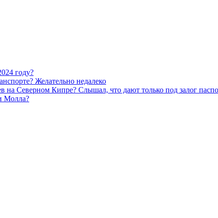
2024 году?
ранспорте? Желательно недалеко
ев на Северном Кипре? Слышал, что дают только под залог паспо
и Молла?