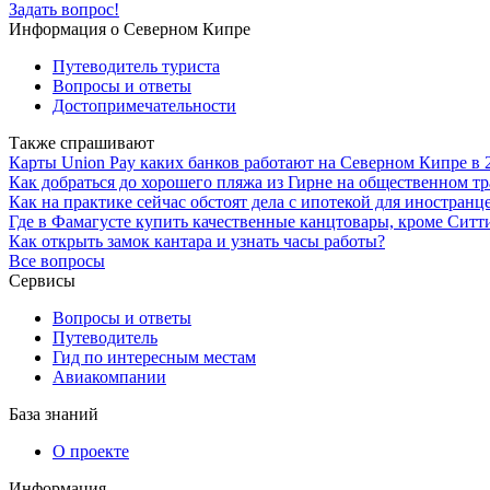
Задать вопрос!
Информация о Северном Кипре
Путеводитель туриста
Вопросы и ответы
Достопримечательности
Также спрашивают
Карты Union Pay каких банков работают на Северном Кипре в 
Как добраться до хорошего пляжа из Гирне на общественном т
Как на практике сейчас обстоят дела с ипотекой для иностранц
Где в Фамагусте купить качественные канцтовары, кроме Ситт
Как открыть замок кантара и узнать часы работы?
Все вопросы
Сервисы
Вопросы и ответы
Путеводитель
Гид по интересным местам
Авиакомпании
База знаний
О проекте
Информация