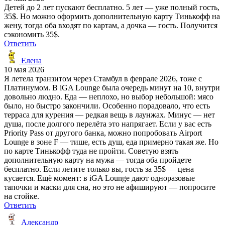
Детей до 2 лет пускают бесплатно. 5 лет — уже полный гость,
35$. Но можно оформить дополнительную карту Тинькофф на
жену, тогда оба входят по картам, а дочка — гость. Получится
сэкономить 35$.
Ответить
Елена
10 мая 2026
Я летела транзитом через Стамбул в феврале 2026, тоже с
Платинумом. В iGA Lounge была очередь минут на 10, внутри
довольно людно. Еда — неплохо, но выбор небольшой: мясо
было, но быстро закончили. Особенно порадовало, что есть
терраса для курения — редкая вещь в лаунжах. Минус — нет
душа, после долгого перелёта это напрягает. Если у вас есть
Priority Pass от другого банка, можно попробовать Airport
Lounge в зоне F — тише, есть душ, еда примерно такая же. Но
по карте Тинькофф туда не пройти. Советую взять
дополнительную карту на мужа — тогда оба пройдете
бесплатно. Если летите только вы, гость за 35$ — цена
кусается. Ещё момент: в iGA Lounge дают одноразовые
тапочки и маски для сна, но это не афишируют — попросите
на стойке.
Ответить
Александр