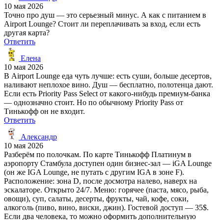
10 мая 2026
Точно про душ — это серьезный минус. А как с питанием в
Airport Lounge? Стоит ли переплачивать за вход, если есть
другая карта?
Ответить
Елена
10 мая 2026
В Airport Lounge еда чуть лучше: есть суши, больше десертов,
наливают неплохое вино. Душ — бесплатно, полотенца дают.
Если есть Priority Pass Select от какого-нибудь премиум-банка
— однозначно стоит. Но по обычному Priority Pass от
Тинькофф он не входит.
Ответить
Александр
10 мая 2026
Разберём по полочкам. По карте Тинькофф Платинум в
аэропорту Стамбула доступен один бизнес-зал — iGA Lounge
(он же IGA Lounge, не путать с другим IGA в зоне F).
Расположение: зона D, после досмотра налево, наверх на
эскалаторе. Открыто 24/7. Меню: горячее (паста, мясо, рыба,
овощи), суп, салаты, десерты, фрукты, чай, кофе, соки,
алкоголь (пиво, вино, виски, джин). Гостевой доступ — 35$.
Если два человека, то можно оформить дополнительную