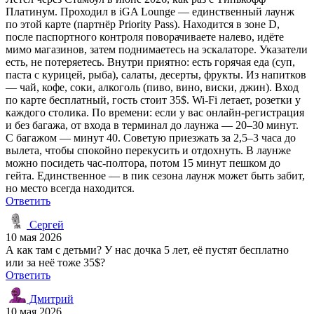
Платинум. Проходил в iGA Lounge — единственный лаунж
по этой карте (партнёр Priority Pass). Находится в зоне D,
после паспортного контроля поворачиваете налево, идёте
мимо магазинов, затем поднимаетесь на эскалаторе. Указатели
есть, не потеряетесь. Внутри приятно: есть горячая еда (суп,
паста с курицей, рыба), салаты, десерты, фрукты. Из напитков
— чай, кофе, соки, алкоголь (пиво, вино, виски, джин). Вход
по карте бесплатный, гость стоит 35$. Wi-Fi летает, розетки у
каждого столика. По времени: если у вас онлайн-регистрация
и без багажа, от входа в терминал до лаунжа — 20–30 минут.
С багажом — минут 40. Советую приезжать за 2,5–3 часа до
вылета, чтобы спокойно перекусить и отдохнуть. В лаунже
можно посидеть час-полтора, потом 15 минут пешком до
гейта. Единственное — в пик сезона лаунж может быть забит,
но место всегда находится.
Ответить
Сергей
10 мая 2026
А как там с детьми? У нас дочка 5 лет, её пустят бесплатно
или за неё тоже 35$?
Ответить
Дмитрий
10 мая 2026