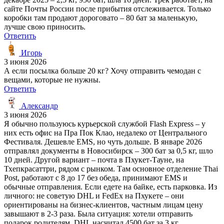
сайте Почты России после прибытия отслеживается. Только
коробки там продают дороговато – 80 бат за маленькую,
лучше свою приносить.
Ответить
Игорь
3 июня 2026
А если посылка больше 20 кг? Хочу отправить чемодан с
вещами, которые не нужны.
Ответить
Александр
3 июня 2026
Я обычно пользуюсь курьерской службой Flash Express – у
них есть офис на Пра Пок Клао, недалеко от Центрального
Фестиваля. Дешевле EMS, но чуть дольше. В январе 2026
отправлял документы в Новосибирск – 300 бат за 0,5 кг, шло
10 дней. Другой вариант – почта в Пхукет-Тауне, на
Тхепкрасаттри, рядом с рынком. Там основное отделение Thai
Post, работают с 8 до 17 без обеда, принимают EMS и
обычные отправления. Если едете на байке, есть парковка. Из
личного: не советую DHL и FedEx на Пхукете – они
ориентированы на бизнес-клиентов, частным лицам цену
завышают в 2-3 раза. Была ситуация: хотели отправить
подарок родителям, DHL насчитал 4500 бат за 3 кг.