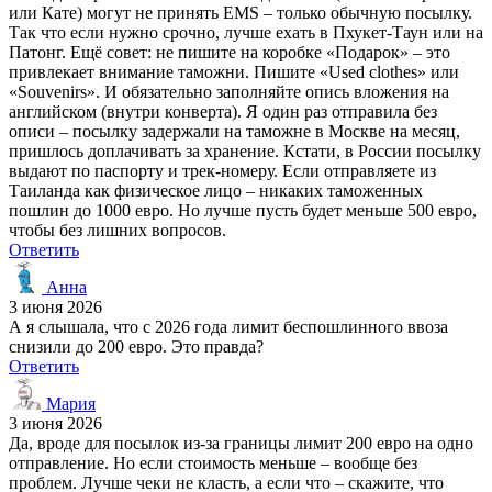
или Кате) могут не принять EMS – только обычную посылку.
Так что если нужно срочно, лучше ехать в Пхукет-Таун или на
Патонг. Ещё совет: не пишите на коробке «Подарок» – это
привлекает внимание таможни. Пишите «Used clothes» или
«Souvenirs». И обязательно заполняйте опись вложения на
английском (внутри конверта). Я один раз отправила без
описи – посылку задержали на таможне в Москве на месяц,
пришлось доплачивать за хранение. Кстати, в России посылку
выдают по паспорту и трек-номеру. Если отправляете из
Таиланда как физическое лицо – никаких таможенных
пошлин до 1000 евро. Но лучше пусть будет меньше 500 евро,
чтобы без лишних вопросов.
Ответить
Анна
3 июня 2026
А я слышала, что с 2026 года лимит беспошлинного ввоза
снизили до 200 евро. Это правда?
Ответить
Мария
3 июня 2026
Да, вроде для посылок из-за границы лимит 200 евро на одно
отправление. Но если стоимость меньше – вообще без
проблем. Лучше чеки не класть, а если что – скажите, что