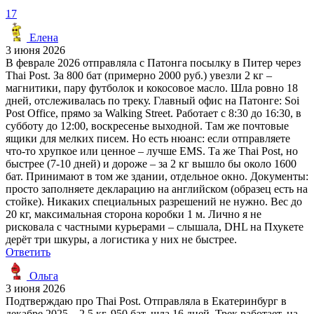
17
Елена
3 июня 2026
В феврале 2026 отправляла с Патонга посылку в Питер через
Thai Post. За 800 бат (примерно 2000 руб.) увезли 2 кг –
магнитики, пару футболок и кокосовое масло. Шла ровно 18
дней, отслеживалась по треку. Главный офис на Патонге: Soi
Post Office, прямо за Walking Street. Работает с 8:30 до 16:30, в
субботу до 12:00, воскресенье выходной. Там же почтовые
ящики для мелких писем. Но есть нюанс: если отправляете
что-то хрупкое или ценное – лучше EMS. Та же Thai Post, но
быстрее (7-10 дней) и дороже – за 2 кг вышло бы около 1600
бат. Принимают в том же здании, отдельное окно. Документы:
просто заполняете декларацию на английском (образец есть на
стойке). Никаких специальных разрешений не нужно. Вес до
20 кг, максимальная сторона коробки 1 м. Лично я не
рисковала с частными курьерами – слышала, DHL на Пхукете
дерёт три шкуры, а логистика у них не быстрее.
Ответить
Ольга
3 июня 2026
Подтверждаю про Thai Post. Отправляла в Екатеринбург в
декабре 2025 – 2,5 кг, 950 бат, шла 16 дней. Трек работает, на