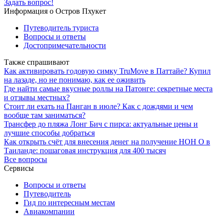
Задать вопрос!
Информация о Остров Пхукет
Путеводитель туриста
Вопросы и ответы
Достопримечательности
Также спрашивают
Как активировать годовую симку TruMove в Паттайе? Купил
на лазаде, но не понимаю, как ее оживить
Где найти самые вкусные роллы на Патонге: секретные места
и отзывы местных?
Стоит ли ехать на Панган в июле? Как с дождями и чем
вообще там заниматься?
Трансфер до пляжа Лонг Бич с пирса: актуальные цены и
лучшие способы добраться
Как открыть счёт для внесения денег на получение НОН О в
Таиланде: пошаговая инструкция для 400 тысяч
Все вопросы
Сервисы
Вопросы и ответы
Путеводитель
Гид по интересным местам
Авиакомпании