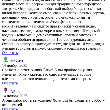
лучших мест на набережной для традиционного турецкого
завтрака. Они предлагают богатый выбор блюд: несколько
видов белого и желтого сыра, свежие оливки разных сортов,
домашний мед с кремом, омлет с суджуком, симит и
свежеиспеченные лепешки. Атмосфера просто
восхитительная - вы сидите практически у самой воды,
наслаждаетесь видом на море и вдыхаете свежий морской
воздух. Цены очень демократичные: полный завтрак на
человека обойдется примерно в 150-200 турецких лир.
Особенно советую приходить в будние дни до 10 утра, когда
меньше туристов и можно спокойно насладиться трапезой.
Ответить
Мехмет
14 ноября 2025
Согласен насчет Atatürk Parke! А вы пробовали у них
менемен? Мне кажется, это одно из лучших в городе -
идеально приготовленные яйца с томатами и перцем.
Ответить
Айше
14 ноября 2025
А они работают в выходные? Хотелось бы сходить в субботу
всей семьей.
Ответить