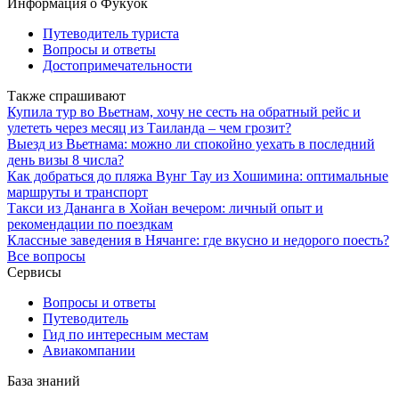
Информация о Фукуок
Путеводитель туриста
Вопросы и ответы
Достопримечательности
Также спрашивают
Купила тур во Вьетнам, хочу не сесть на обратный рейс и
улететь через месяц из Таиланда – чем грозит?
Выезд из Вьетнама: можно ли спокойно уехать в последний
день визы 8 числа?
Как добраться до пляжа Вунг Тау из Хошимина: оптимальные
маршруты и транспорт
Такси из Дананга в Хойан вечером: личный опыт и
рекомендации по поездкам
Классные заведения в Нячанге: где вкусно и недорого поесть?
Все вопросы
Сервисы
Вопросы и ответы
Путеводитель
Гид по интересным местам
Авиакомпании
База знаний