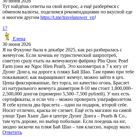
30 июня 2026
Тут найдёшь ответы на свой вопрос, а ещё разберёмся с
обменом валюты, поделимся рекомендациями по вкусной еде
и многим другим
https://t.me/travelanswer_vn
!
17
Елена
30 июня 2026
Я на Фукуоке была в декабре 2025, как раз разбиралась с
жемчугом. Если хочешь не туристический ширпотреб,
советую сразу ехать на жемчужную фабрику Phu Quoc Pearl
Farm (они же Ngoc Hien Pearl). Это километрах в 7 к югу от
Дуонг Донга, на дороге к пляжу Бай Шао. Там прямо при тебе
показывают, как выращивают жемчуг, можно зайти в цех.
Цены фиксированные, без торга, но качество огонь. Браслет
из натурального жемчуга диаметром 8-10 мм стоит 1,800,000–
2,500,000 донгов (примерно 5,500–7,500 рублей). У них есть
сертификаты, и если что – можно проверить ультрафиолетом.
Я себе купила два браслета – один на подарок, второй себе.
Носит отлично, краска не слезает. Ещё есть магазин на самой
улице Тран Хынг Дао в центре Дуонг Донга – Pearls & Co.,
там чуть дороже, но выбор побольше. Если поедешь на юг,
заодно заскочи на пляж Бай Шао – там классно, народу мало.
Ответить