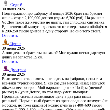
Сергей
30 июня 2026
Подтверждаю про фабрику. В январе 2026 брал там браслет
жене – отдал 2,100,000 донгов (где-то 6,300 руб). На рынке в
Чо Дем такое же качество не найти, там сплошная синтетика.
Единственный минус – далековато от севера, такси обойдётся
в 200-250 тысяч донгов в одну сторону. Но оно того стоит.
Ответить
Ирина
30 июня 2026
А они делают браслеты на заказ? Мне нужно нестандартную
длину на запястье 15 см.
Ответить
Дмитрий
30 июня 2026
Если хочешь сэкономить – не ведись на фабрики, цены там
всё-таки туристические. Я как раз два месяца назад вернулся,
объехал весь остров. Мой вариант – рынок Чо Дем (ночной
рынок) в Дуонг Донге, но там надо уметь выбирать.
Продавцы сначала заламывают цену в два раза выше
реальной. Нормальный браслет из пресноводного жемчуга (не
морской, но тоже красиво) можно купить за 400–600 тысяч
донгов (1,200–1,800 руб) после торга. Обязательно проверяй: