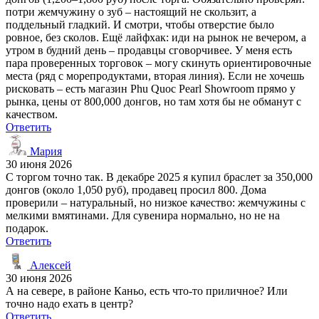
потри жемчужину о зуб – настоящий не скользит, а
поддельный гладкий. И смотри, чтобы отверстие было
ровное, без сколов. Ещё лайфхак: иди на рынок не вечером, а
утром в будний день – продавцы сговорчивее. У меня есть
пара проверенных торговок – могу скинуть ориентировочные
места (ряд с морепродуктами, вторая линия). Если не хочешь
рисковать – есть магазин Phu Quoc Pearl Showroom прямо у
рынка, цены от 800,000 донгов, но там хотя бы не обманут с
качеством.
Ответить
Мария
30 июня 2026
С торгом точно так. В декабре 2025 я купил браслет за 350,000
донгов (около 1,050 руб), продавец просил 800. Дома
проверили – натуральный, но низкое качество: жемчужины с
мелкими вмятинами. Для сувенира нормально, но не на
подарок.
Ответить
Алексей
30 июня 2026
А на севере, в районе Каньо, есть что-то приличное? Или
точно надо ехать в центр?
Ответить