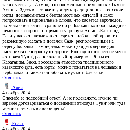
таких мест - аул Акмол, расположенный примерно в 70 км от
Астаны. Здесь вы сможете увидеть традиционные казахские
юрты, познакомиться с бытом местных жителей и даже
попробовать национальные блюда. Что касается верблюдов,
их можно встретить в районе озера Балхаш, которое находится
немного в стороне от прямого маршрута Астана-Караганда.
Если у вас есть возможность сделать небольшой крюк, то
рекомендую заехать в поселок Саяк, расположенный на
берегу Балхаша. Там нередко можно увидеть верблюдов,
пасущихся неподалеку от дороги. Еще одно интересное место
- этноаул 'Гунн', расположенный примерно в 30 км от
Караганды. Здесь воссоздана атмосфера традиционного
казахского аула, есть юрты, можно покататься на лошадях и
верблюдах, а также попробовать кумыс и баурсаки.
Ответить
Алия
4 ноября 2024
Спасибо за подробный ответ! А не подскажете, нужно ли
заранее договариваться о посещении этноаула 'Гунн' или туда
можно приехать в любой день?
Ответить
Ерлан
4 ноября 2024