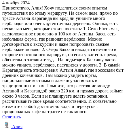
4 ноября 2024
Приветствую, Алия! Хочу поделиться своим опытом
путешествия по этому маршруту. На самом деле, прямо по
трассе Астана-Караганда вы вряд ли увидите много
верблюдов или очень аутентичных деревень. Однако, есть
несколько мест, которые стоит посетить: 1. Село Ынтымак,
расположенное примерно в 100 км от Астаны. Здесь есть
небольшая ферма, где разводят верблюдов. Можно
договориться о экскурсии и даже попробовать свежее
верблюжье молоко. 2. Озеро Балхаш находится немного в
стороне от основного маршрута, но если у вас есть время,
обязательно загляните туда. На подъезде к Балхашу часто
можно увидеть верблюдов, пасущихся у дороги. 3. В самой
Караганде есть этнодеревня 'Алтын Адам', где воссоздан быт
древних кочевников. Там можно увидеть юрты,
национальные костюмы и даже поучаствовать в
традиционных играх. Помните, что расстояние между
Астаной и Карагандой около 220 км, и прямая дорога займет
около 3 часов. Если вы планируете делать остановки,
рассчитывайте свое время соответственно. И обязательно
возьмите с собой достаточно воды и перекусов -
придорожных кафе на трассе не так много.
Ответить
Алия