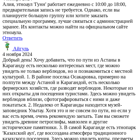
Алия, этноаул 'Гунн' работает ежедневно с 10:00 до 18:00,
предварительная запись не требуется. Однако, если вы
планируете большую группу или хотите заказать
специальную программу, лучше связаться с администрацией
заранее. Их контакты можно найти на официальном сайте
этноаула.
Ответить
Айгуль
4 ноября 2024
Добрый день! Хочу добавить, что по пути из Астаны в
Караганду есть несколько интересных мест, где можно
увидеть не только верблюдов, но и познакомиться с местной
культурой. 1. В районе поселка Осакаровка, примерно на
полпути между Астаной и Карагандой, есть несколько
фермерских хозяйств, где разводят верблюдов. Некоторые из
них открыты для посещения туристами. Здесь можно увидеть
верблюдов вблизи, сфотографироваться с ними и даже
покататься. 2. Недалеко от Караганды находится музей-
заповедник Улытау. Хотя это и не совсем по пути, но если у
вас есть время, очень рекомендую заехать. Там вы сможете
увидеть древние петроглифы, мавзолеи и другие
исторические памятники. 3. В самой Караганде есть этнопарк
'Казахский аул', где воссоздана атмосфера традиционного
казахского поселения. Здесь можно увидеть юрты, предметы