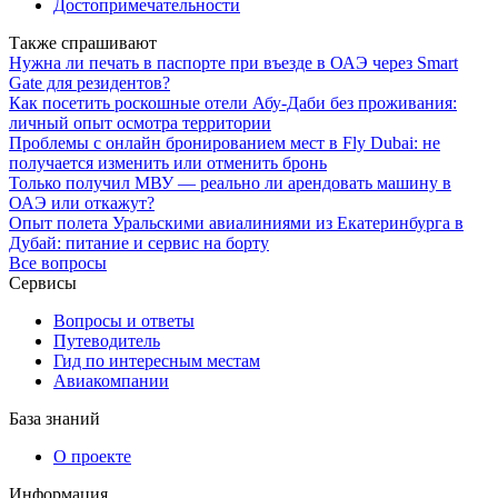
Достопримечательности
Также спрашивают
Нужна ли печать в паспорте при въезде в ОАЭ через Smart
Gate для резидентов?
Как посетить роскошные отели Абу-Даби без проживания:
личный опыт осмотра территории
Проблемы с онлайн бронированием мест в Fly Dubai: не
получается изменить или отменить бронь
Только получил МВУ — реально ли арендовать машину в
ОАЭ или откажут?
Опыт полета Уральскими авиалиниями из Екатеринбурга в
Дубай: питание и сервис на борту
Все вопросы
Сервисы
Вопросы и ответы
Путеводитель
Гид по интересным местам
Авиакомпании
База знаний
О проекте
Информация