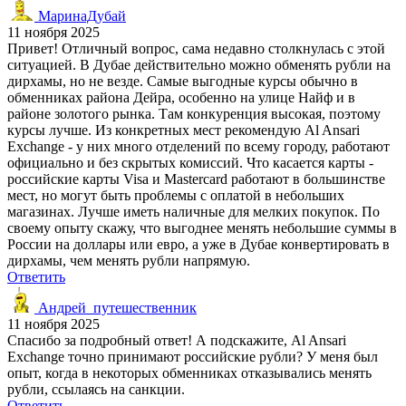
МаринаДубай
11 ноября 2025
Привет! Отличный вопрос, сама недавно столкнулась с этой
ситуацией. В Дубае действительно можно обменять рубли на
дирхамы, но не везде. Самые выгодные курсы обычно в
обменниках района Дейра, особенно на улице Найф и в
районе золотого рынка. Там конкуренция высокая, поэтому
курсы лучше. Из конкретных мест рекомендую Al Ansari
Exchange - у них много отделений по всему городу, работают
официально и без скрытых комиссий. Что касается карты -
российские карты Visa и Mastercard работают в большинстве
мест, но могут быть проблемы с оплатой в небольших
магазинах. Лучше иметь наличные для мелких покупок. По
своему опыту скажу, что выгоднее менять небольшие суммы в
России на доллары или евро, а уже в Дубае конвертировать в
дирхамы, чем менять рубли напрямую.
Ответить
Андрей_путешественник
11 ноября 2025
Спасибо за подробный ответ! А подскажите, Al Ansari
Exchange точно принимают российские рубли? У меня был
опыт, когда в некоторых обменниках отказывались менять
рубли, ссылаясь на санкции.
Ответить