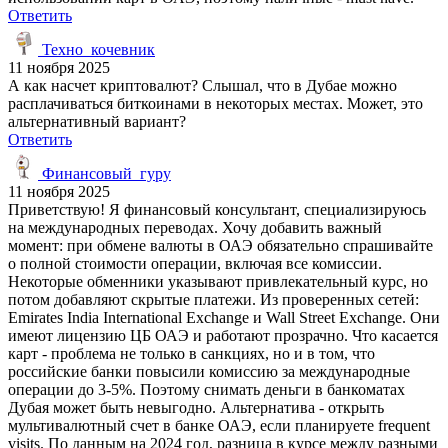
Ответить
Техно_кочевник
11 ноября 2025
А как насчет криптовалют? Слышал, что в Дубае можно
расплачиваться биткоинами в некоторых местах. Может, это
альтернативный вариант?
Ответить
Финансовый_гуру
11 ноября 2025
Приветствую! Я финансовый консультант, специализируюсь
на международных переводах. Хочу добавить важный
момент: при обмене валюты в ОАЭ обязательно спрашивайте
о полной стоимости операции, включая все комиссии.
Некоторые обменники указывают привлекательный курс, но
потом добавляют скрытые платежи. Из проверенных сетей:
Emirates India International Exchange и Wall Street Exchange. Они
имеют лицензию ЦБ ОАЭ и работают прозрачно. Что касается
карт - проблема не только в санкциях, но и в том, что
российские банки повысили комиссию за международные
операции до 3-5%. Поэтому снимать деньги в банкоматах
Дубая может быть невыгодно. Альтернатива - открыть
мультивалютный счет в банке ОАЭ, если планируете frequent
visits. По данным на 2024 год, разница в курсе между разными