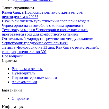
Также спрашивают
Какой банк в Подгорице реально открывает счёт
нерезидентам в 2026?
Нужно ли платить туристический сбор при въезде в
Черногорию на автомобиле с жилым прицепом?
Температура моря в Черногории в июне: насколько
прогревается вода для комфортного купания?
Оптимальный маршрут перемещения между локациями
Черногории: где удобнее остановиться?
Летим в Черногорию на 33 дня. Как быть с регистрацией,
если разрешено только 30?
Все вопросы
Сервисы
Вопросы и ответы
Путеводитель
Гид по интересным местам
Авиакомпании
База знаний
О проекте
Информация