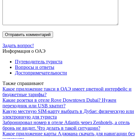
Задать вопрос!
Информация о ОАЭ
Путеводитель туриста
Вопросы и ответы
Достопримечательности
Также спрашивают
Какое приложение такси в ОАЭ имеет цветной интерфейс и
бюджетные тарифы?
Какие розетки в отеле Rove Downtown Dubai? Нужен
переходник или USB хватит?
Какую местную SIM-карту выбрать в Дубае: физическую или
электронную для туриста
Забронировал номер в отеле Atlantis через Zenhotels, а отель
бронь не видит. Что делать в такой ситуации?
Какое приложение карты Аджмана скачать для навигации без