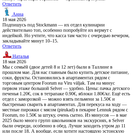
Ответить
Анна
18 мая 2026
Подпишусь под Stockmann — их отдел кулинарии
действительно топ, особенно попробуйте их вермут с
индейкой. Но учтите, что касса там часто с очередью вечером,
закладывайте минут 10–15.
Ответить
Наталья
18 мая 2026
Мы с семьёй (двое детей 8 и 12 лет) были в Таллине в
прошлом мае. Для нас главным было купить детское питание,
соки, фрукты. Остановились в апартаментах рядом с
торговым центром Foorum на Viru väljak. Там на минус
первом этаже большой Selver — удобно. Цены: пачка детского
печенья 1.20€, сок в тетрапаке 0.90€, яблоки 1.80€/кг. Ещё есть
отдел с заморозкой — можно взять пельмени за 1.50€ и
быстренько сварить в апартаментах. Для перекуса на ходу —
местные пирожки с мясом (pirukad) в пекарне Lennuk рядом с
Foorum, по 1.50€ за штуку, очень сытно. Из минусов — в мае
2025 было много групп школьников на экскурсиях, в Selver
были очереди, особенно в обед. Лучше заходить утром до 11
или после 18. А вообще, если хотите настоящую эстонскую