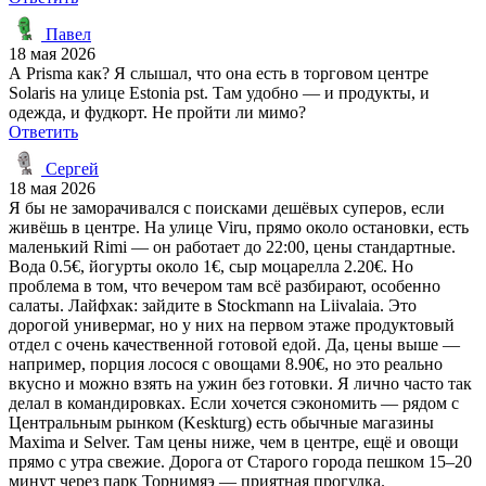
Павел
18 мая 2026
А Prisma как? Я слышал, что она есть в торговом центре
Solaris на улице Estonia pst. Там удобно — и продукты, и
одежда, и фудкорт. Не пройти ли мимо?
Ответить
Сергей
18 мая 2026
Я бы не заморачивался с поисками дешёвых суперов, если
живёшь в центре. На улице Viru, прямо около остановки, есть
маленький Rimi — он работает до 22:00, цены стандартные.
Вода 0.5€, йогурты около 1€, сыр моцарелла 2.20€. Но
проблема в том, что вечером там всё разбирают, особенно
салаты. Лайфхак: зайдите в Stockmann на Liivalaia. Это
дорогой универмаг, но у них на первом этаже продуктовый
отдел с очень качественной готовой едой. Да, цены выше —
например, порция лосося с овощами 8.90€, но это реально
вкусно и можно взять на ужин без готовки. Я лично часто так
делал в командировках. Если хочется сэкономить — рядом с
Центральным рынком (Keskturg) есть обычные магазины
Maxima и Selver. Там цены ниже, чем в центре, ещё и овощи
прямо с утра свежие. Дорога от Старого города пешком 15–20
минут через парк Торнимяэ — приятная прогулка.