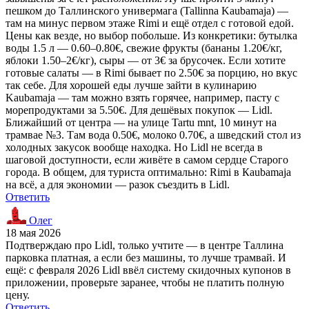
пешком до Таллинского универмага (Tallinna Kaubamaja) —
там на минус первом этаже Rimi и ещё отдел с готовой едой.
Цены как везде, но выбор побольше. Из конкретики: бутылка
воды 1.5 л — 0.60–0.80€, свежие фрукты (бананы 1.20€/кг,
яблоки 1.50–2€/кг), сыры — от 3€ за брусочек. Если хотите
готовые салаты — в Rimi бывает по 2.50€ за порцию, но вкус
так себе. Для хорошей еды лучше зайти в кулинарию
Kaubamaja — там можно взять горячее, например, пасту с
морепродуктами за 5.50€. Для дешёвых покупок — Lidl.
Ближайший от центра — на улице Tartu mnt, 10 минут на
трамвае №3. Там вода 0.50€, молоко 0.70€, а шведский стол из
холодных закусок вообще находка. Но Lidl не всегда в
шаговой доступности, если живёте в самом сердце Старого
города. В общем, для туриста оптимально: Rimi в Каubamaja
на всё, а для экономии — разок съездить в Lidl.
Ответить
Олег
18 мая 2026
Подтверждаю про Lidl, только учтите — в центре Таллина
парковка платная, а если без машины, то лучше трамвай. И
ещё: с февраля 2026 Lidl ввёл систему скидочных купонов в
приложении, проверьте заранее, чтобы не платить полную
цену.
Ответить