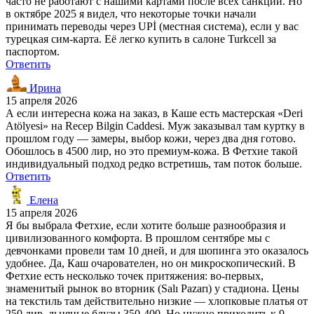
часто не работают с нашими картами после всех санкций. Но
в октябре 2025 я видел, что некоторые точки начали
принимать переводы через UPİ (местная система), если у вас
турецкая сим-карта. Её легко купить в салоне Turkcell за
паспортом.
Ответить
Ирина
15 апреля 2026
А если интересна кожа на заказ, в Каше есть мастерская «Deri
Atölyesi» на Recep Bilgin Caddesi. Муж заказывал там куртку в
прошлом году — замеры, выбор кожи, через два дня готово.
Обошлось в 4500 лир, но это премиум-кожа. В Фетхие такой
индивидуальный подход редко встретишь, там поток больше.
Ответить
Елена
15 апреля 2026
Я бы выбрала Фетхие, если хотите больше разнообразия и
цивилизованного комфорта. В прошлом сентябре мы с
девчонками провели там 10 дней, и для шопинга это оказалось
удобнее. Да, Каш очарователен, но он микроскопический. В
Фетхие есть несколько точек притяжения: во-первых,
знаменитый рынок во вторник (Salı Pazarı) у стадиона. Цены
на текстиль там действительно низкие — хлопковые платья от
250 лир, льняные блузы 350-400. Но нужно приходить к 9