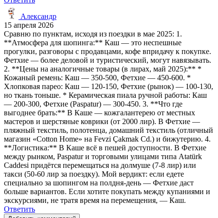
Александр
15 апреля 2026
Сравню по пунктам, исходя из поездки в мае 2025: 1.
**Атмосфера для шопинга:** Каш — это неспешные
прогулки, разговоры с продавцами, кофе впридачу к покупке.
Фетхие — более деловой и туристический, могут навязывать.
2. **Цены на аналогичные товары (в лирах, май 2025):** *
Кожаный ремень: Каш — 350-500, Фетхие — 450-600. *
Хлопковая парео: Каш — 120-150, Фетхие (рынок) — 100-130,
но ткань тоньше. * Керамическая пиала ручной работы: Каш
— 200-300, Фетхие (Paspatur) — 300-450. 3. **Что где
выгоднее брать:** В Каше — кожгалантерею от местных
мастеров и шерстяные коврики (от 2000 лир). В Фетхие —
пляжный текстиль, полотенца, домашний текстиль (отличный
магазин «Cotton Home» на Fevzi Çakmak Cd.) и бижутерию. 4.
**Логистика:** В Каше всё в пешей доступности. В Фетхие
между рынком, Paspatur и торговыми улицами типа Atatürk
Caddesi придётся перемещаться на долмуше (7-8 лир) или
такси (50-60 лир за поездку). Мой вердикт: если едете
специально за шопингом на полдня-день — Фетхие даст
больше вариантов. Если хотите покупать между купаниями и
экскурсиями, не тратя время на перемещения, — Каш.
Ответить