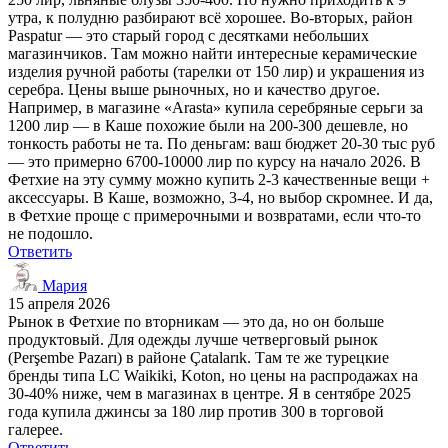
утра, к полудню разбирают всё хорошее. Во-вторых, район
Paspatur — это старый город с десятками небольших
магазинчиков. Там можно найти интересные керамические
изделия ручной работы (тарелки от 150 лир) и украшения из
серебра. Цены выше рыночных, но и качество другое.
Например, в магазине «Arasta» купила серебряные серьги за
1200 лир — в Каше похожие были на 200-300 дешевле, но
тонкость работы не та. По деньгам: ваш бюджет 20-30 тыс руб
— это примерно 6700-10000 лир по курсу на начало 2026. В
Фетхие на эту сумму можно купить 2-3 качественные вещи +
аксессуары. В Каше, возможно, 3-4, но выбор скромнее. И да,
в Фетхие проще с примерочными и возвратами, если что-то
не подошло.
Ответить
Мария
15 апреля 2026
Рынок в Фетхие по вторникам — это да, но он больше
продуктовый. Для одежды лучше четверговый рынок
(Perşembe Pazarı) в районе Çatalarık. Там те же турецкие
бренды типа LC Waikiki, Koton, но цены на распродажах на
30-40% ниже, чем в магазинах в центре. Я в сентябре 2025
года купила джинсы за 180 лир против 300 в торговой
галерее.
Ответить