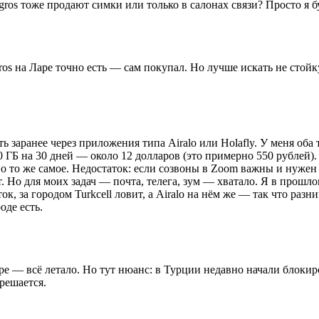
ros тоже продают симки или только в салонах связи? Просто я бу
igros на Ларе точно есть — сам покупал. Но лучше искать не сто
заранее через приложения типа Airalo или Holafly. У меня оба 
0 ГБ на 30 дней — около 12 долларов (это примерно 550 рублей)
ество то же самое. Недостаток: если созвоны в Zoom важны и нуж
ет. Но для моих задач — почта, телега, зум — хватало. Я в прош
ок, за городом Turkcell ловит, а Airalo на нём же — так что разн
оде есть.
ре — всё летало. Но тут нюанс: в Турции недавно начали блокир
решается.