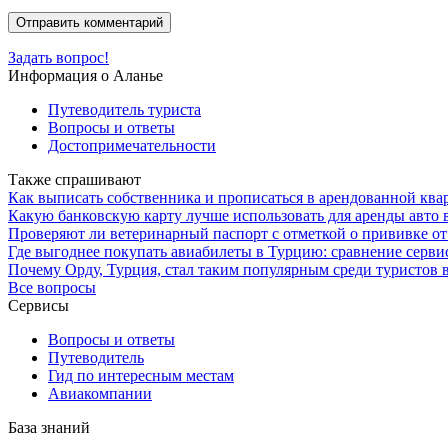
Задать вопрос!
Информация о Аланье
Путеводитель туриста
Вопросы и ответы
Достопримечательности
Также спрашивают
Как выписать собственника и прописаться в арендованной ква
Какую банковскую карту лучше использовать для аренды авто 
Проверяют ли ветеринарный паспорт с отметкой о прививке от
Где выгоднее покупать авиабилеты в Турцию: сравнение серви
Почему Орду, Турция, стал таким популярным среди туристов в
Все вопросы
Сервисы
Вопросы и ответы
Путеводитель
Гид по интересным местам
Авиакомпании
База знаний