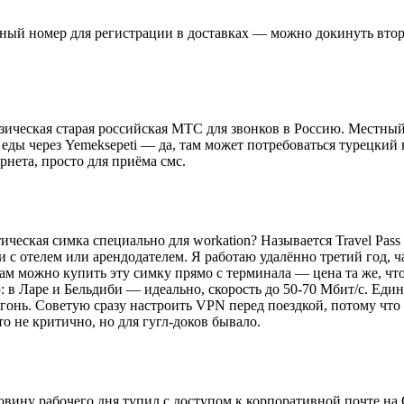
стный номер для регистрации в доставках — можно докинуть вт
зическая старая российская МТС для звонков в Россию. Местный 
 еды через Yemeksepeti — да, там может потребоваться турецкий
рнета, просто для приёма смс.
истическая симка специально для workation? Называется Travel Pas
и с отелем или арендодателем. Я работаю удалённо третий год, ч
. Там можно купить эту симку прямо с терминала — цена та же, чт
ю: в Ларе и Бельдиби — идеально, скорость до 50-70 Мбит/с. Ед
 огонь. Советую сразу настроить VPN перед поездкой, потому ч
то не критично, но для гугл-доков бывало.
овину рабочего дня тупил с доступом к корпоративной почте на 