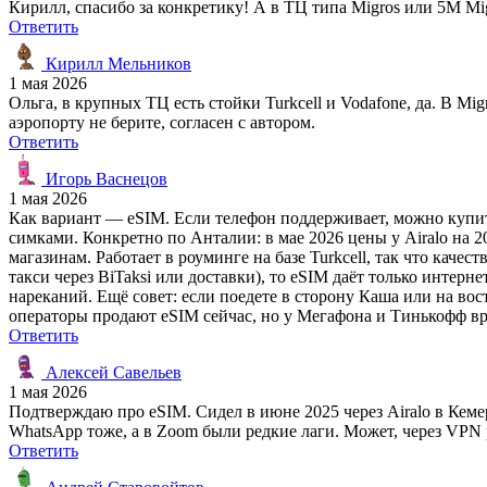
Кирилл, спасибо за конкретику! А в ТЦ типа Migros или 5M Mig
Ответить
Кирилл Мельников
1 мая 2026
Ольга, в крупных ТЦ есть стойки Turkcell и Vodafone, да. В M
аэропорту не берите, согласен с автором.
Ответить
Игорь Васнецов
1 мая 2026
Как вариант — eSIM. Если телефон поддерживает, можно купить 
симками. Конкретно по Анталии: в мае 2026 цены у Airalo на 2
магазинам. Работает в роуминге на базе Turkcell, так что кач
такси через BiTaksi или доставки), то eSIM даёт только интерн
нареканий. Ещё совет: если поедете в сторону Каша или на вост
операторы продают eSIM сейчас, но у Мегафона и Тинькофф вр
Ответить
Алексей Савельев
1 мая 2026
Подтверждаю про eSIM. Сидел в июне 2025 через Airalo в Кеме
WhatsApp тоже, а в Zoom были редкие лаги. Может, через VPN 
Ответить