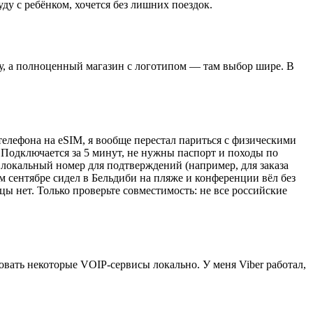
ду с ребёнком, хочется без лишних поездок.
йку, а полноценный магазин с логотипом — там выбор шире. В
телефона на eSIM, я вообще перестал париться с физическими
. Подключается за 5 минут, не нужны паспорт и походы по
ен локальный номер для подтверждений (например, для заказа
лом сентябре сидел в Бельдиби на пляже и конференции вёл без
ицы нет. Только проверьте совместимость: не все российские
овать некоторые VOIP-сервисы локально. У меня Viber работал,