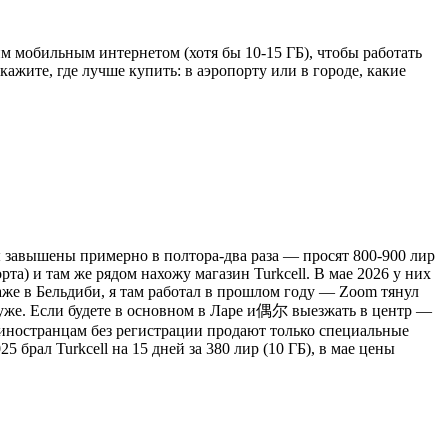
м мобильным интернетом (хотя бы 10-15 ГБ), чтобы работать
ажите, где лучше купить: в аэропорту или в городе, какие
ны завышены примерно в полтора-два раза — просят 800-900 лир
рта) и там же рядом нахожу магазин Turkcell. В мае 2026 у них
аже в Бельдиби, я там работал в прошлом году — Zoom тянул
е хуже. Если будете в основном в Ларе и偶尔 выезжать в центр —
 иностранцам без регистрации продают только специальные
 брал Turkcell на 15 дней за 380 лир (10 ГБ), в мае цены