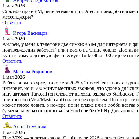
Андрей Старовойтов
1 мая 2026
Спасибо про eSIM, интересная опция. А если понадобится ме
мессенджеры?
Ответить
Игорь Васнецов
1 мая 2026
Андрей, у меня в телефоне две симки: eSIM для интернета и фи
подтверждения работает) или просто на улице ловлю. Доставка
купите самую дешёвую физическую Turkcell за 100 лир без инте
Ответить
Максим Родионов
1 мая 2026
Ребята, а вы в курсе, что с лета 2025 у Turkcell есть новая тур
интернет, но и 500 минут местных звонков, что удобно для связ
ищу автомат Turkcell (он слева от выхода, рядом со Starbucks)
принцессой (Visa/Mastercard) платил без проблем. По покрыти
может плохо ловить в номере, но на пляже или в лобби всегда
(у меня пару раз не открывался YouTube без VPN). Для zoom'а э
Ответить
Анна Тихонова
1 мая 2026
Про VPN — золотые слова. Я в феврале 2026 залетел без, и пол