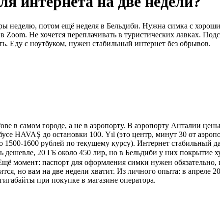
ля интернета на две недели?
ры неделю, потом ещё неделя в Бельдиби. Нужна симка с хороши
в Zoom. Не хочется переплачивать в туристических лавках. Подск
ть. Еду с ноутбуком, нужен стабильный интернет без обрывов.
fone в самом городе, а не в аэропорту. В аэропорту Анталии це
бусе HAVAŞ до остановки 100. Yıl (это центр, минут 30 от аэропо
ло 1500-1600 рублей по текущему курсу). Интернет стабильный д
уть дешевле, 20 ГБ около 450 лир, но в Бельдиби у них покрыти
 Ещё момент: паспорт для оформления симки нужен обязательно,
я, но вам на две недели хватит. Из личного опыта: в апреле 2025
игабайты при покупке в магазине оператора.