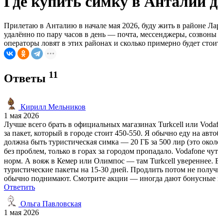
Где купить симку в Анталии д
Прилетаю в Анталию в начале мая 2026, буду жить в районе Ла
удалённо по пару часов в день — почта, мессенджеры, созвоны 
операторы ловят в этих районах и сколько примерно будет стои
11
Ответы
Кирилл Мельников
1 мая 2026
Лучше всего брать в официальных магазинах Turkcell или Voda
за пакет, который в городе стоит 450-550. Я обычно еду на авто
должна быть туристическая симка — 20 ГБ за 500 лир (это око
без проблем, только в горах за городом пропадало. Vodafone ч
норм. А вояж в Кемер или Олимпос — там Turkcell увереннее.
туристические пакеты на 15-30 дней. Продлить потом не получитс
обычно поднимают. Смотрите акции — иногда дают бонусные г
Ответить
Ольга Павловская
1 мая 2026