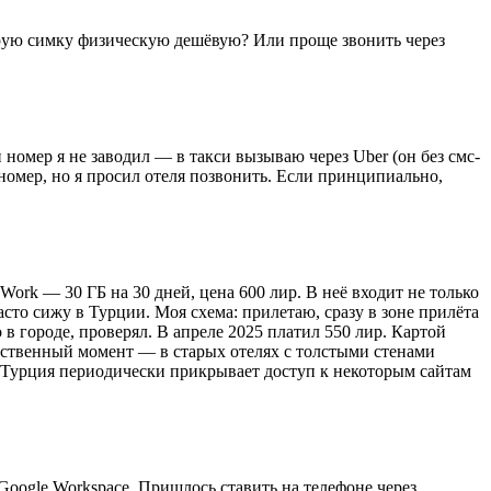
орую симку физическую дешёвую? Или проще звонить через
номер я не заводил — в такси вызываю через Uber (он без смс-
 номер, но я просил отеля позвонить. Если принципиально,
s Work — 30 ГБ на 30 дней, цена 600 лир. В неё входит не только
асто сижу в Турции. Моя схема: прилетаю, сразу в зоне прилёта
о в городе, проверял. В апреле 2025 платил 550 лир. Картой
инственный момент — в старых отелях с толстыми стенами
то Турция периодически прикрывает доступ к некоторым сайтам
Google Workspace. Пришлось ставить на телефоне через