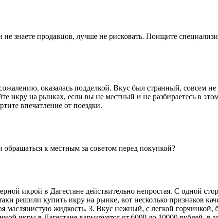
 и не знаете продавцов, лучше не рисковать. Поищите специали
к сожалению, оказалась подделкой. Вкус был странный, совсем 
йте икру на рынках, если вы не местный и не разбираетесь в это
ртите впечатление от поездки.
и обращаться к местным за советом перед покупкой?
черной икрой в Дагестане действительно непростая. С одной сто
-таки решили купить икру на рынке, вот несколько признаков к
ая маслянистую жидкость. 3. Вкус нежный, с легкой горчинкой, 
нной икры в Дагестане варьируется от 6000 до 10000 рублей, в з