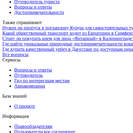
Путеводитель туриста
Вопросы и ответы
Достопримечательности
Также спрашивают
Нужен ли пропуск в погранзону Куруш для самостоятельных ту
Какой общественный транспорт ходит из Евпатории в Симфероп
Стоит ли покупать крем для лица «Янтарный» в Калининграде
Где найти уникальные природные достопримечательности вокр
Где купить качественный урбеч в Дагестане по доступным цен
Все вопросы
Сервисы
Вопросы и ответы
Путеводитель
Гид по интересным местам
Авиакомпании
База знаний
О проекте
Информация
Правообладателям
Пользовательское соглашение