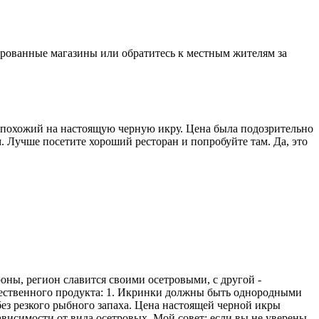
зированные магазины или обратитесь к местным жителям за
не похожий на настоящую черную икру. Цена была подозрительно
м. Лучше посетите хороший ресторан и попробуйте там. Да, это
роны, регион славится своими осетровыми, с другой -
ачественного продукта: 1. Икринки должны быть однородными
без резкого рыбного запаха. Цена настоящей черной икры
ависимости от вида осетровых. Мой совет: если вы не уверены,