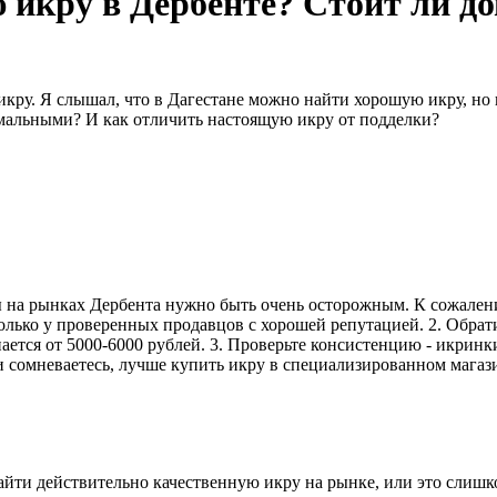
 икру в Дербенте? Стоит ли 
икру. Я слышал, что в Дагестане можно найти хорошую икру, но н
мальными? И как отличить настоящую икру от подделки?
ры на рынках Дербента нужно быть очень осторожным. К сожале
только у проверенных продавцов с хорошей репутацией. 2. Обрат
нается от 5000-6000 рублей. 3. Проверьте консистенцию - икрин
 сомневаетесь, лучше купить икру в специализированном магази
найти действительно качественную икру на рынке, или это слиш