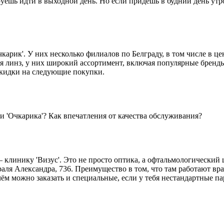
руешь идти в выходной день. Но если придёшь в будний день утр
чкарик'. У них несколько филиалов по Белграду, в том числе в 
я линз, у них широкий ассортимент, включая популярные бренды
скидки на следующие покупки.
ми 'Очкарика'? Как впечатления от качества обслуживания?
 клинику 'Визус'. Это не просто оптика, а офтальмологический 
аля Александра, 736. Преимущество в том, что там работают вр
ём можно заказать и специальные, если у тебя нестандартные п