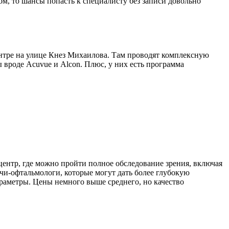
ом, то шансы попасть к специалисту без записи довольно
центре на улице Кнез Михаилова. Там проводят комплексную
 вроде Acuvue и Alcon. Плюс, у них есть программа
центр, где можно пройти полное обследование зрения, включая
ачи-офтальмологи, которые могут дать более глубокую
араметры. Цены немного выше среднего, но качество