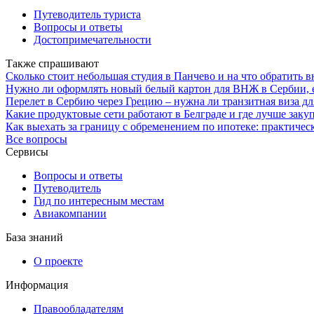
Путеводитель туриста
Вопросы и ответы
Достопримечательности
Также спрашивают
Сколько стоит небольшая студия в Панчево и на что обратить 
Нужно ли оформлять новый белый картон для ВНЖ в Сербии, 
Перелет в Сербию через Грецию – нужна ли транзитная виза дл
Какие продуктовые сети работают в Белграде и где лучше закуп
Как выехать за границу с обременением по ипотеке: практичес
Все вопросы
Сервисы
Вопросы и ответы
Путеводитель
Гид по интересным местам
Авиакомпании
База знаний
О проекте
Информация
Правообладателям